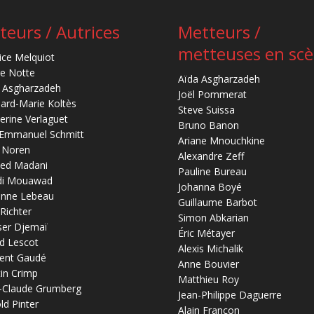
teurs / Autrices
Metteurs /
metteuses en sc
ice Melquiot
re Notte
Aïda Asgharzadeh
 Asgharzadeh
Joël Pommerat
ard-Marie Koltès
Steve Suissa
erine Verlaguet
Bruno Banon
-Emmanuel Schmitt
Ariane Mnouchkine
 Noren
Alexandre Zeff
ed Madani
Pauline Bureau
di Mouawad
Johanna Boyé
anne Lebeau
Guillaume Barbot
 Richter
Simon Abkarian
ser Djemaï
Éric Métayer
d Lescot
Alexis Michalik
ent Gaudé
Anne Bouvier
in Crimp
Matthieu Roy
-Claude Grumberg
Jean-Philippe Daguerre
ld Pinter
Alain Françon