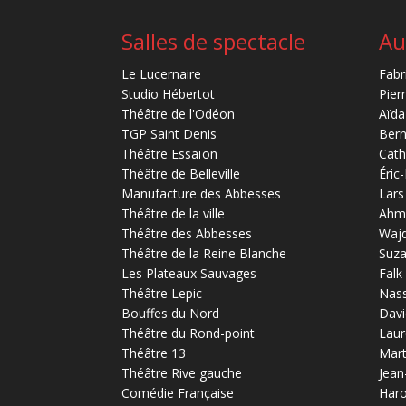
Salles de spectacle
Au
Le Lucernaire
Fabr
Studio Hébertot
Pier
Théâtre de l'Odéon
Aïda
TGP Saint Denis
Bern
Théâtre Essaïon
Cath
Théâtre de Belleville
Éric
Manufacture des Abbesses
Lars
Théâtre de la ville
Ahm
Théâtre des Abbesses
Waj
Théâtre de la Reine Blanche
Suz
Les Plateaux Sauvages
Falk
Théâtre Lepic
Nas
Bouffes du Nord
Davi
Théâtre du Rond-point
Laur
Théâtre 13
Mart
Théâtre Rive gauche
Jean
Comédie Française
Haro