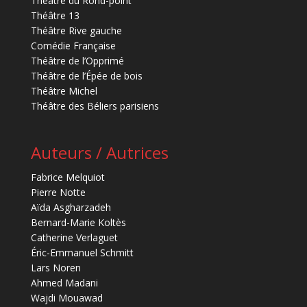
Théâtre du Rond-point
Théâtre 13
Théâtre Rive gauche
Comédie Française
Théâtre de l’Opprimé
Théâtre de l’Épée de bois
Théâtre Michel
Théâtre des Béliers parisiens
Auteurs / Autrices
Fabrice Melquiot
Pierre Notte
Aïda Asgharzadeh
Bernard-Marie Koltès
Catherine Verlaguet
Éric-Emmanuel Schmitt
Lars Noren
Ahmed Madani
Wajdi Mouawad