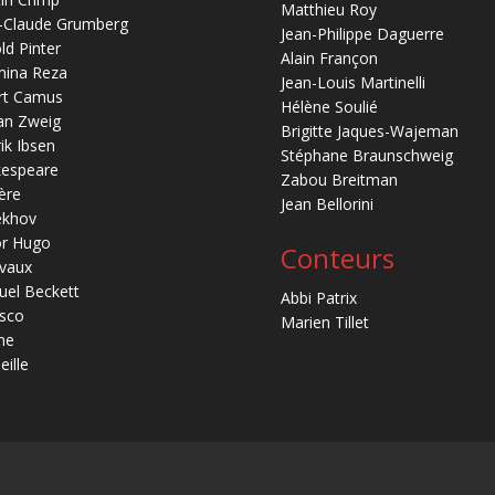
Matthieu Roy
-Claude Grumberg
Jean-Philippe Daguerre
ld Pinter
Alain Françon
mina Reza
Jean-Louis Martinelli
rt Camus
Hélène Soulié
an Zweig
Brigitte Jaques-Wajeman
ik Ibsen
Stéphane Braunschweig
kespeare
Zabou Breitman
ère
Jean Bellorini
ekhov
or Hugo
Conteurs
vaux
el Beckett
Abbi Patrix
sco
Marien Tillet
ne
eille