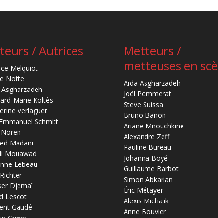
teurs / Autrices
Metteurs /
metteuses en sc
ice Melquiot
re Notte
Aïda Asgharzadeh
 Asgharzadeh
Joël Pommerat
ard-Marie Koltès
Steve Suissa
erine Verlaguet
Bruno Banon
-Emmanuel Schmitt
Ariane Mnouchkine
 Noren
Alexandre Zeff
ed Madani
Pauline Bureau
di Mouawad
Johanna Boyé
anne Lebeau
Guillaume Barbot
 Richter
Simon Abkarian
ser Djemaï
Éric Métayer
d Lescot
Alexis Michalik
ent Gaudé
Anne Bouvier
in Crimp