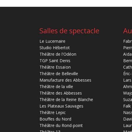
Salles de spectacle
Au
Le Lucernaire
Fabr
Studio Hébertot
Pier
Théâtre de l'Odéon
Aïda
TGP Saint Denis
Bern
Théâtre Essaïon
Cath
Théâtre de Belleville
Éric
Manufacture des Abbesses
Lars
Théâtre de la ville
Ahm
Théâtre des Abbesses
Waj
Théâtre de la Reine Blanche
Suz
Les Plateaux Sauvages
Falk
Théâtre Lepic
Nas
Bouffes du Nord
Davi
Théâtre du Rond-point
Laur
Théâtre 13
Mart