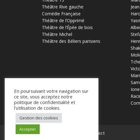
Théâtre Rive gauche
Jean
Comédie Française
Haro
Théâtre de l’Opprimé
Yas
Théâtre de l’Épée de bois
Albe
Théâtre Michel
Stef
Théâtre des Béliers parisiens
Henr
Sha
Moli
Tch
Vict
Mari
Samu
Ione
En poursuivant votre navigation sur
Raci
ce site, vous acceptez notre
politique de confidentialité et
Corn
l'utilisation de cookies.
Gestion des cookies
Accepter
Mentions légales
Contact
.