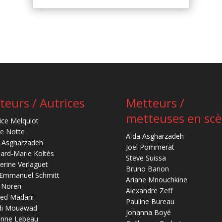
teurs / Autrices
Metteurs /
metteuses en sc
ice Melquiot
re Notte
Aïda Asgharzadeh
 Asgharzadeh
Joël Pommerat
ard-Marie Koltès
Steve Suissa
erine Verlaguet
Bruno Banon
-Emmanuel Schmitt
Ariane Mnouchkine
 Noren
Alexandre Zeff
ed Madani
Pauline Bureau
di Mouawad
Johanna Boyé
anne Lebeau