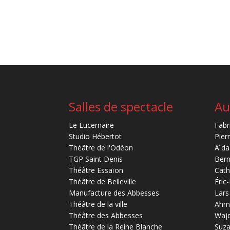
Salles de spectacle
Au
Le Lucernaire
Fabr
Studio Hébertot
Pier
Théâtre de l'Odéon
Aïda
TGP Saint Denis
Bern
Théâtre Essaïon
Cath
Théâtre de Belleville
Éric
Manufacture des Abbesses
Lars
Théâtre de la ville
Ahm
Théâtre des Abbesses
Waj
Théâtre de la Reine Blanche
Suz