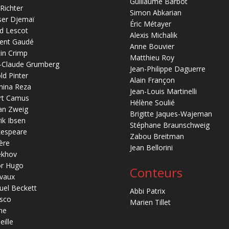
Guillaume Barbot
 Richter
Simon Abkarian
ser Djemaï
Éric Métayer
d Lescot
Alexis Michalik
ent Gaudé
Anne Bouvier
in Crimp
Matthieu Roy
-Claude Grumberg
Jean-Philippe Daguerre
ld Pinter
Alain Françon
mina Reza
Jean-Louis Martinelli
rt Camus
Hélène Soulié
an Zweig
Brigitte Jaques-Wajeman
ik Ibsen
Stéphane Braunschweig
kespeare
Zabou Breitman
ère
Jean Bellorini
ekhov
or Hugo
Conteurs
vaux
el Beckett
Abbi Patrix
sco
Marien Tillet
ne
eille