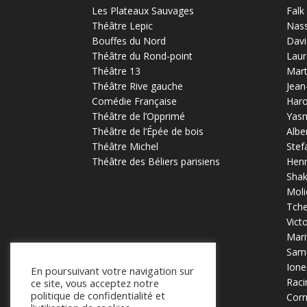
Les Plateaux Sauvages
Falk
Théâtre Lepic
Nas
Bouffes du Nord
Davi
Théâtre du Rond-point
Laur
Théâtre 13
Mart
Théâtre Rive gauche
Jean
Comédie Française
Haro
Théâtre de l’Opprimé
Yas
Théâtre de l’Épée de bois
Albe
Théâtre Michel
Stef
Théâtre des Béliers parisiens
Henr
Sha
Moli
Tch
Vict
Mari
Samu
Ione
En poursuivant votre navigation sur
Raci
ce site, vous acceptez notre
politique de confidentialité et
Corn