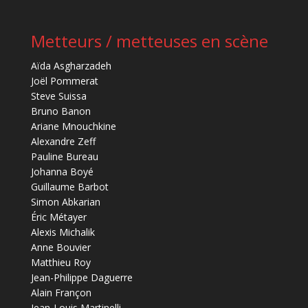
Metteurs / metteuses en scène
Aïda Asgharzadeh
Joël Pommerat
Steve Suissa
Bruno Banon
Ariane Mnouchkine
Alexandre Zeff
Pauline Bureau
Johanna Boyé
Guillaume Barbot
Simon Abkarian
Éric Métayer
Alexis Michalik
Anne Bouvier
Matthieu Roy
Jean-Philippe Daguerre
Alain Françon
Jean-Louis Martinelli