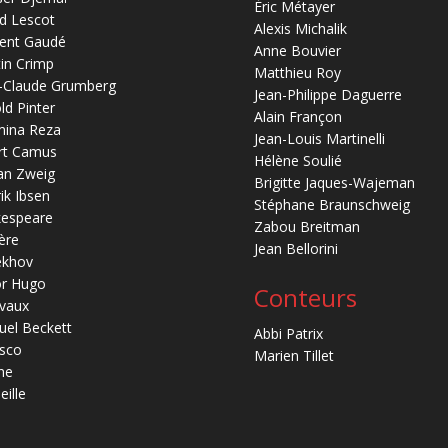
Éric Métayer
d Lescot
Alexis Michalik
ent Gaudé
Anne Bouvier
in Crimp
Matthieu Roy
-Claude Grumberg
Jean-Philippe Daguerre
ld Pinter
Alain Françon
mina Reza
Jean-Louis Martinelli
rt Camus
Hélène Soulié
an Zweig
Brigitte Jaques-Wajeman
ik Ibsen
Stéphane Braunschweig
kespeare
Zabou Breitman
ère
Jean Bellorini
ekhov
or Hugo
Conteurs
vaux
el Beckett
Abbi Patrix
sco
Marien Tillet
ne
eille