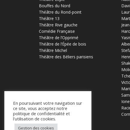
Bouffes du Nord
Davi
Théâtre du Rond-point
Laur
Théâtre 13
Mart
Théâtre Rive gauche
Jean
Comédie Française
Haro
Théâtre de l’Opprimé
Yas
Théâtre de l’Épée de bois
Albe
Théâtre Michel
Stef
Théâtre des Béliers parisiens
Henr
Sha
Moli
Tch
Vict
Mari
Samu
Ione
En poursuivant votre navigation sur
Raci
ce site, vous acceptez notre
politique de confidentialité et
Corn
l'utilisation de cookies.
Gestion des cookies