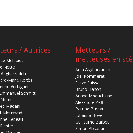
teurs / Autrices
Metteurs /
metteuses en sc
ice Melquiot
re Notte
Aïda Asgharzadeh
 Asgharzadeh
Joël Pommerat
ard-Marie Koltès
Steve Suissa
erine Verlaguet
Bruno Banon
-Emmanuel Schmitt
Ariane Mnouchkine
 Noren
Alexandre Zeff
ed Madani
Pauline Bureau
di Mouawad
Johanna Boyé
anne Lebeau
Guillaume Barbot
 Richter
Simon Abkarian
ser Djemaï