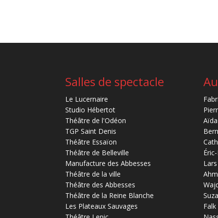
Salles de spectacle
Au
Le Lucernaire
Fabr
Studio Hébertot
Pier
Théâtre de l'Odéon
Aïda
TGP Saint Denis
Bern
Théâtre Essaïon
Cath
Théâtre de Belleville
Éric
Manufacture des Abbesses
Lars
Théâtre de la ville
Ahm
Théâtre des Abbesses
Waj
Théâtre de la Reine Blanche
Suz
Les Plateaux Sauvages
Falk
Théâtre Lepic
Nas