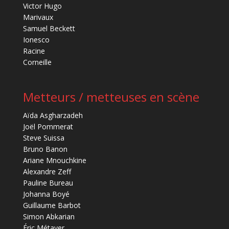
Victor Hugo
Marivaux
Samuel Beckett
Ionesco
Racine
Corneille
Metteurs / metteuses en scène
Aïda Asgharzadeh
Joël Pommerat
Steve Suissa
Bruno Banon
Ariane Mnouchkine
Alexandre Zeff
Pauline Bureau
Johanna Boyé
Guillaume Barbot
Simon Abkarian
Éric Métayer