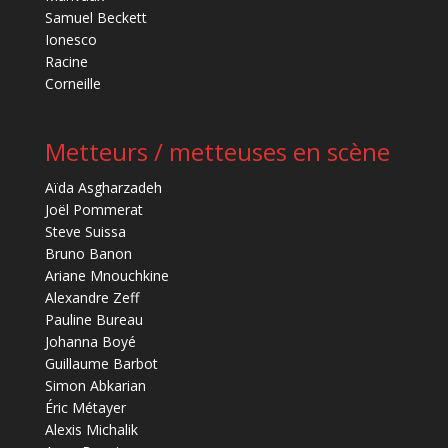
Samuel Beckett
Ionesco
Racine
Corneille
Metteurs / metteuses en scène
Aïda Asgharzadeh
Joël Pommerat
Steve Suissa
Bruno Banon
Ariane Mnouchkine
Alexandre Zeff
Pauline Bureau
Johanna Boyé
Guillaume Barbot
Simon Abkarian
Éric Métayer
Alexis Michalik