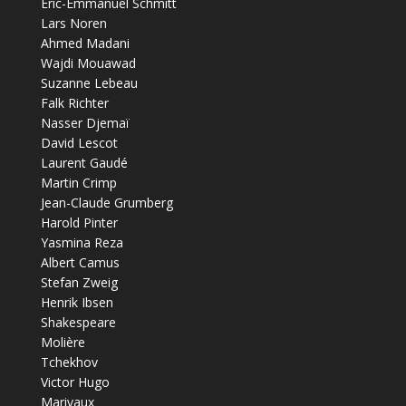
Éric-Emmanuel Schmitt
Lars Noren
Ahmed Madani
Wajdi Mouawad
Suzanne Lebeau
Falk Richter
Nasser Djemaï
David Lescot
Laurent Gaudé
Martin Crimp
Jean-Claude Grumberg
Harold Pinter
Yasmina Reza
Albert Camus
Stefan Zweig
Henrik Ibsen
Shakespeare
Molière
Tchekhov
Victor Hugo
Marivaux