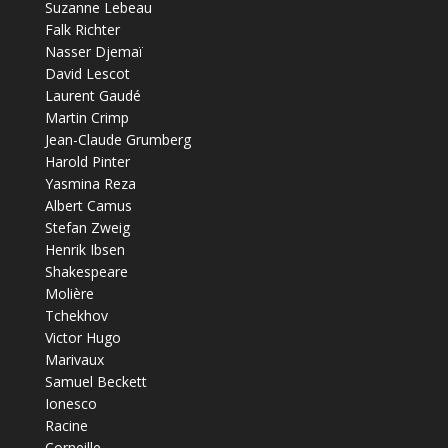
Suzanne Lebeau
Falk Richter
Nasser Djemaï
David Lescot
Laurent Gaudé
Martin Crimp
Jean-Claude Grumberg
Harold Pinter
Yasmina Reza
Albert Camus
Stefan Zweig
Henrik Ibsen
Shakespeare
Molière
Tchekhov
Victor Hugo
Marivaux
Samuel Beckett
Ionesco
Racine
Corneille