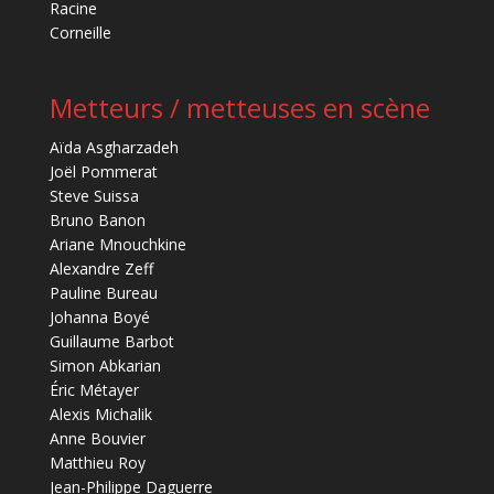
Racine
Corneille
Metteurs / metteuses en scène
Aïda Asgharzadeh
Joël Pommerat
Steve Suissa
Bruno Banon
Ariane Mnouchkine
Alexandre Zeff
Pauline Bureau
Johanna Boyé
Guillaume Barbot
Simon Abkarian
Éric Métayer
Alexis Michalik
Anne Bouvier
Matthieu Roy
Jean-Philippe Daguerre