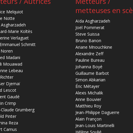
teurs / Autrices
Metteurs /
metteuses en sc
ice Melquiot
re Notte
Aïda Asgharzadeh
 Asgharzadeh
Joël Pommerat
ard-Marie Koltès
Steve Suissa
erine Verlaguet
Bruno Banon
-Emmanuel Schmitt
Ariane Mnouchkine
 Noren
Alexandre Zeff
ed Madani
Pauline Bureau
di Mouawad
Johanna Boyé
anne Lebeau
Guillaume Barbot
 Richter
Simon Abkarian
ser Djemaï
Éric Métayer
d Lescot
Alexis Michalik
ent Gaudé
Anne Bouvier
in Crimp
Matthieu Roy
-Claude Grumberg
Jean-Philippe Daguerre
ld Pinter
Alain Françon
mina Reza
Jean-Louis Martinelli
rt Camus
Hélène Soulié