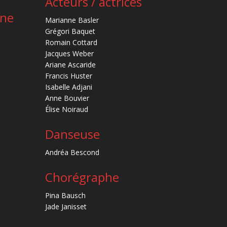
Acteurs / actrices
ène
Marianne Basler
Grégori Baquet
Romain Cottard
Jacques Weber
Ariane Ascaride
Francis Huster
Isabelle Adjani
Anne Bouvier
Élise Noiraud
Danseuse
Andréa Bescond
Chorégraphe
Pina Bausch
Jade Janisset