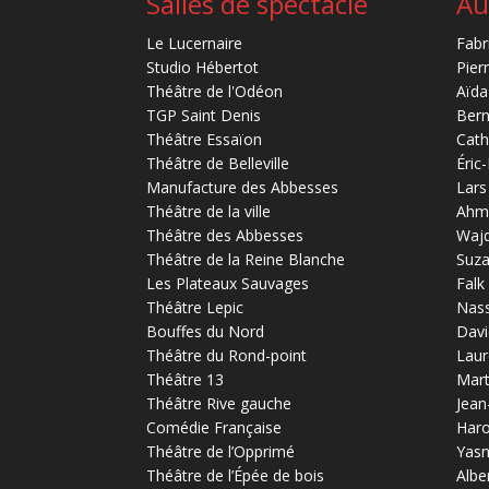
Salles de spectacle
Au
Le Lucernaire
Fabr
Studio Hébertot
Pier
Théâtre de l'Odéon
Aïda
TGP Saint Denis
Bern
Théâtre Essaïon
Cath
Théâtre de Belleville
Éric
Manufacture des Abbesses
Lars
Théâtre de la ville
Ahm
Théâtre des Abbesses
Waj
Théâtre de la Reine Blanche
Suz
Les Plateaux Sauvages
Falk
Théâtre Lepic
Nas
Bouffes du Nord
Davi
Théâtre du Rond-point
Laur
Théâtre 13
Mart
Théâtre Rive gauche
Jean
Comédie Française
Haro
Théâtre de l’Opprimé
Yas
Théâtre de l’Épée de bois
Albe