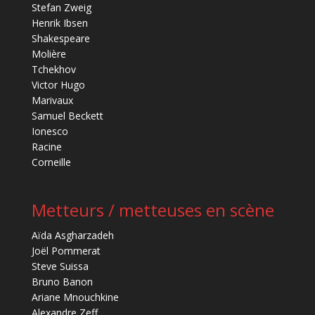
Stefan Zweig
Henrik Ibsen
Shakespeare
Molière
Tchekhov
Victor Hugo
Marivaux
Samuel Beckett
Ionesco
Racine
Corneille
Metteurs / metteuses en scène
Aïda Asgharzadeh
Joël Pommerat
Steve Suissa
Bruno Banon
Ariane Mnouchkine
Alexandre Zeff