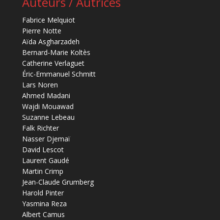
Auteurs / Autrices
Fabrice Melquiot
Pierre Notte
Aïda Asgharzadeh
Bernard-Marie Koltès
Catherine Verlaguet
Éric-Emmanuel Schmitt
Lars Noren
Ahmed Madani
Wajdi Mouawad
Suzanne Lebeau
Falk Richter
Nasser Djemaï
David Lescot
Laurent Gaudé
Martin Crimp
Jean-Claude Grumberg
Harold Pinter
Yasmina Reza
Albert Camus