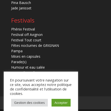
Pina Bausch
Jade Janisset
Festivals
Phénix Festival
Festival off Avignon
Festival Tout court
Fêtes nocturnes de GRIGNAN
Pampa
Mises en capsules
Parade(s)
Humour et eau salée
Marmaille en fugues
En poursuivant votre navigation sur
ce site, vous acceptez notre politique
de confidentialité et l'utilisation de
cookies.
Mentions légales
Contact
Gestion des cookies
Accepter