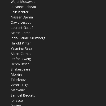
Wajdi Mouawad
Suzanne Lebeau
Falk Richter
Nasser Djemaï
David Lescot
Laurent Gaudé
Martin Crimp
Jean-Claude Grumberg
Harold Pinter
Yasmina Reza
Albert Camus
Stefan Zweig
Henrik Ibsen
Shakespeare
Molière
Tchekhov
Victor Hugo
Marivaux
Samuel Beckett
Ionesco
Racine