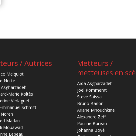
teurs / Autrices
Metteurs /
metteuses en sc
ice Melquiot
re Notte
Aïda Asgharzadeh
 Asgharzadeh
Joël Pommerat
ard-Marie Koltès
Steve Suissa
erine Verlaguet
Bruno Banon
-Emmanuel Schmitt
Ariane Mnouchkine
 Noren
Alexandre Zeff
ed Madani
Pauline Bureau
di Mouawad
Johanna Boyé
anne Lebeau