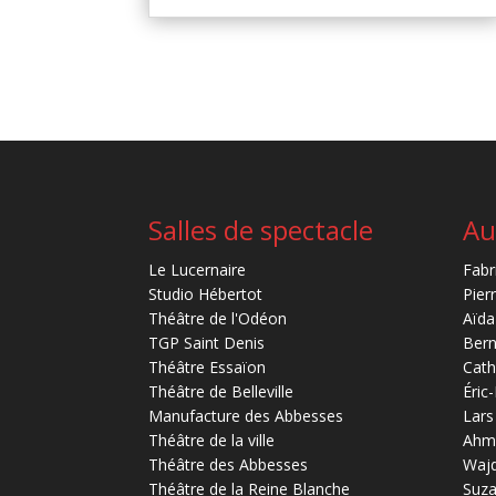
Salles de spectacle
Au
Le Lucernaire
Fabr
Studio Hébertot
Pier
Théâtre de l'Odéon
Aïda
TGP Saint Denis
Bern
Théâtre Essaïon
Cath
Théâtre de Belleville
Éric
Manufacture des Abbesses
Lars
Théâtre de la ville
Ahm
Théâtre des Abbesses
Waj
Théâtre de la Reine Blanche
Suz