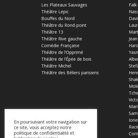
Les Plateaux Sauvages
Falk
Théâtre Lepic
Nas
Bouffes du Nord
Davi
Théâtre du Rond-point
Laur
Théâtre 13
Mart
Théâtre Rive gauche
Jean
Comédie Française
Haro
Théâtre de l’Opprimé
Yas
Théâtre de l’Épée de bois
Albe
Théâtre Michel
Stef
Théâtre des Béliers parisiens
Henr
Sha
Moli
Tch
Vict
Mari
Samu
Ione
En poursuivant votre navigation sur
Raci
ce site, vous acceptez notre
politique de confidentialité et
Corn