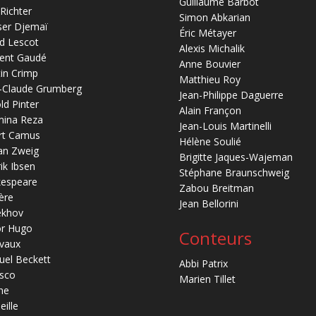
Guillaume Barbot
 Richter
Simon Abkarian
ser Djemaï
Éric Métayer
d Lescot
Alexis Michalik
ent Gaudé
Anne Bouvier
in Crimp
Matthieu Roy
-Claude Grumberg
Jean-Philippe Daguerre
ld Pinter
Alain Françon
mina Reza
Jean-Louis Martinelli
rt Camus
Hélène Soulié
an Zweig
Brigitte Jaques-Wajeman
ik Ibsen
Stéphane Braunschweig
kespeare
Zabou Breitman
ère
Jean Bellorini
ekhov
or Hugo
Conteurs
vaux
el Beckett
Abbi Patrix
sco
Marien Tillet
ne
eille