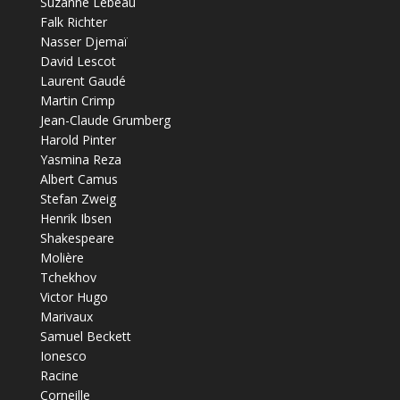
Suzanne Lebeau
Falk Richter
Nasser Djemaï
David Lescot
Laurent Gaudé
Martin Crimp
Jean-Claude Grumberg
Harold Pinter
Yasmina Reza
Albert Camus
Stefan Zweig
Henrik Ibsen
Shakespeare
Molière
Tchekhov
Victor Hugo
Marivaux
Samuel Beckett
Ionesco
Racine
Corneille