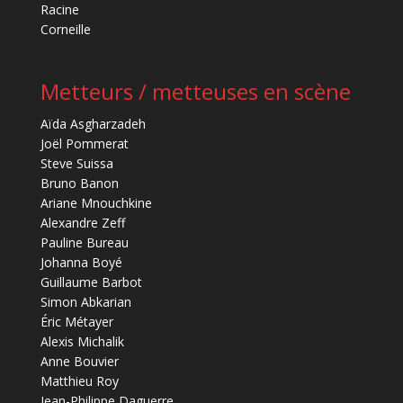
Racine
Corneille
Metteurs / metteuses en scène
Aïda Asgharzadeh
Joël Pommerat
Steve Suissa
Bruno Banon
Ariane Mnouchkine
Alexandre Zeff
Pauline Bureau
Johanna Boyé
Guillaume Barbot
Simon Abkarian
Éric Métayer
Alexis Michalik
Anne Bouvier
Matthieu Roy
Jean-Philippe Daguerre