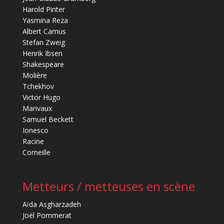
Harold Pinter
Yasmina Reza
Albert Camus
Stefan Zweig
Henrik Ibsen
Shakespeare
Molière
Tchekhov
Victor Hugo
Marivaux
Samuel Beckett
Ionesco
Racine
Corneille
Metteurs / metteuses en scène
Aïda Asgharzadeh
Joël Pommerat