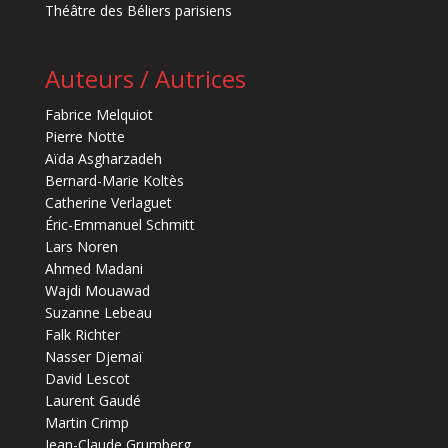
Théâtre des Béliers parisiens
Auteurs / Autrices
Fabrice Melquiot
Pierre Notte
Aïda Asgharzadeh
Bernard-Marie Koltès
Catherine Verlaguet
Éric-Emmanuel Schmitt
Lars Noren
Ahmed Madani
Wajdi Mouawad
Suzanne Lebeau
Falk Richter
Nasser Djemaï
David Lescot
Laurent Gaudé
Martin Crimp
Jean-Claude Grumberg