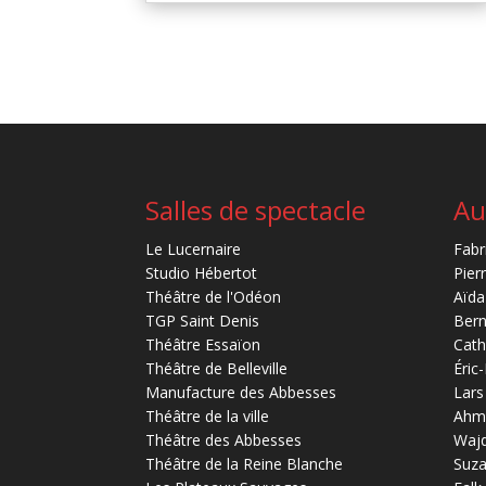
Salles de spectacle
Au
Le Lucernaire
Fabr
Studio Hébertot
Pier
Théâtre de l'Odéon
Aïda
TGP Saint Denis
Bern
Théâtre Essaïon
Cath
Théâtre de Belleville
Éric
Manufacture des Abbesses
Lars
Théâtre de la ville
Ahm
Théâtre des Abbesses
Waj
Théâtre de la Reine Blanche
Suz