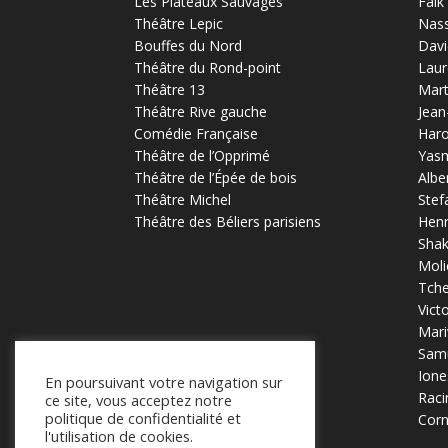
Les Plateaux Sauvages
Falk
Théâtre Lepic
Nas
Bouffes du Nord
Davi
Théâtre du Rond-point
Laur
Théâtre 13
Mart
Théâtre Rive gauche
Jean
Comédie Française
Haro
Théâtre de l’Opprimé
Yas
Théâtre de l’Épée de bois
Albe
Théâtre Michel
Stef
Théâtre des Béliers parisiens
Henr
Sha
Moli
Tch
Vict
Mari
Samu
Ione
En poursuivant votre navigation sur
Raci
ce site, vous acceptez notre
politique de confidentialité et
Corn
l'utilisation de cookies.