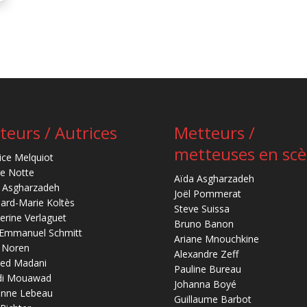
teurs / Autrices
Metteurs /
metteuses en sc
ice Melquiot
re Notte
Aïda Asgharzadeh
 Asgharzadeh
Joël Pommerat
ard-Marie Koltès
Steve Suissa
erine Verlaguet
Bruno Banon
-Emmanuel Schmitt
Ariane Mnouchkine
 Noren
Alexandre Zeff
ed Madani
Pauline Bureau
di Mouawad
Johanna Boyé
anne Lebeau
Guillaume Barbot