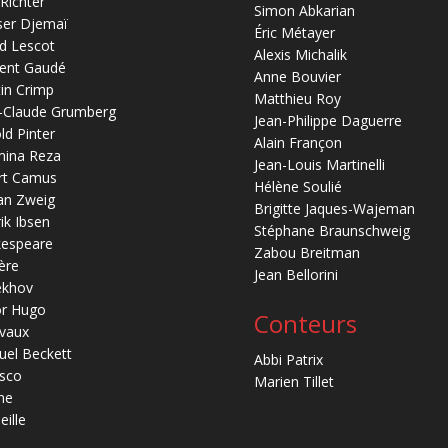
 Richter
Simon Abkarian
ser Djemaï
Éric Métayer
d Lescot
Alexis Michalik
ent Gaudé
Anne Bouvier
in Crimp
Matthieu Roy
-Claude Grumberg
Jean-Philippe Daguerre
ld Pinter
Alain Françon
mina Reza
Jean-Louis Martinelli
rt Camus
Hélène Soulié
an Zweig
Brigitte Jaques-Wajeman
ik Ibsen
Stéphane Braunschweig
kespeare
Zabou Breitman
ère
Jean Bellorini
ekhov
or Hugo
Conteurs
vaux
el Beckett
Abbi Patrix
sco
Marien Tillet
ne
eille