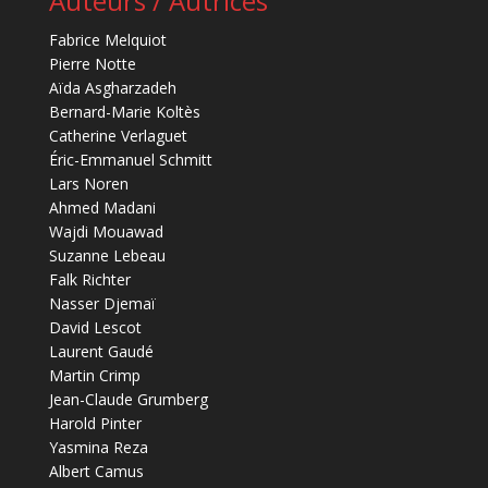
Auteurs / Autrices
Fabrice Melquiot
Pierre Notte
Aïda Asgharzadeh
Bernard-Marie Koltès
Catherine Verlaguet
Éric-Emmanuel Schmitt
Lars Noren
Ahmed Madani
Wajdi Mouawad
Suzanne Lebeau
Falk Richter
Nasser Djemaï
David Lescot
Laurent Gaudé
Martin Crimp
Jean-Claude Grumberg
Harold Pinter
Yasmina Reza
Albert Camus