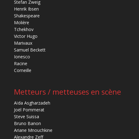
Stefan Zweig
Henrik Ibsen
Shakespeare
Molière
Tchekhov
Victor Hugo
Marivaux
Samuel Beckett
Ionesco
Racine
Corneille
Metteurs / metteuses en scène
Aïda Asgharzadeh
Joël Pommerat
Steve Suissa
Bruno Banon
Ariane Mnouchkine
Alexandre Zeff