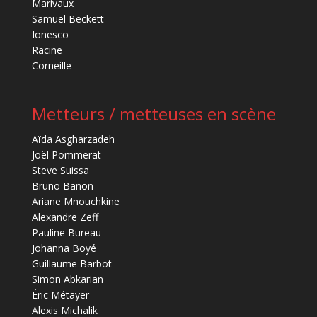
Marivaux
Samuel Beckett
Ionesco
Racine
Corneille
Metteurs / metteuses en scène
Aïda Asgharzadeh
Joël Pommerat
Steve Suissa
Bruno Banon
Ariane Mnouchkine
Alexandre Zeff
Pauline Bureau
Johanna Boyé
Guillaume Barbot
Simon Abkarian
Éric Métayer
Alexis Michalik