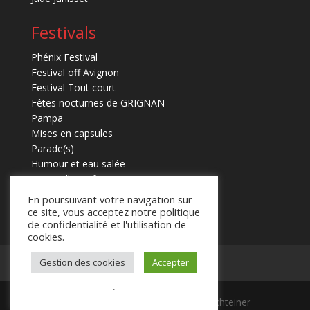
Festivals
Phénix Festival
Festival off Avignon
Festival Tout court
Fêtes nocturnes de GRIGNAN
Pampa
Mises en capsules
Parade(s)
Humour et eau salée
Marmaille en fugues
En poursuivant votre navigation sur
ce site, vous acceptez notre politique
de confidentialité et l'utilisation de
cookies.
Mentions légales
Contact
Gestion des cookies
Accepter
.
© 2025 Laurent Schteiner