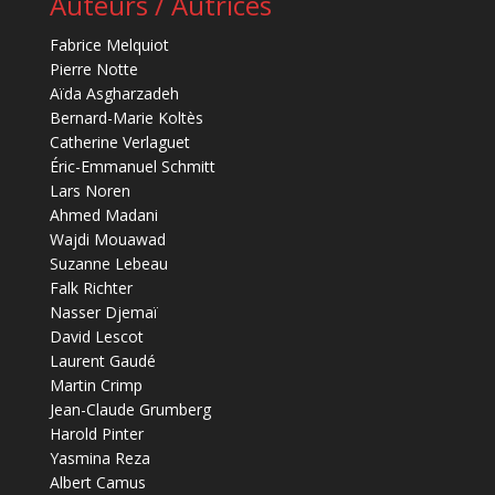
Auteurs / Autrices
Fabrice Melquiot
Pierre Notte
Aïda Asgharzadeh
Bernard-Marie Koltès
Catherine Verlaguet
Éric-Emmanuel Schmitt
Lars Noren
Ahmed Madani
Wajdi Mouawad
Suzanne Lebeau
Falk Richter
Nasser Djemaï
David Lescot
Laurent Gaudé
Martin Crimp
Jean-Claude Grumberg
Harold Pinter
Yasmina Reza
Albert Camus