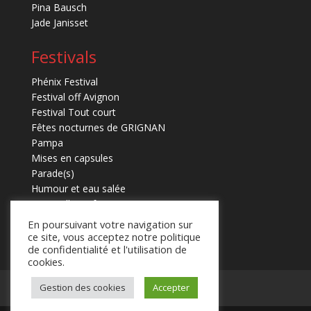
Pina Bausch
Jade Janisset
Festivals
Phénix Festival
Festival off Avignon
Festival Tout court
Fêtes nocturnes de GRIGNAN
Pampa
Mises en capsules
Parade(s)
Humour et eau salée
Marmaille en fugues
En poursuivant votre navigation sur
ce site, vous acceptez notre politique
de confidentialité et l'utilisation de
cookies.
Mentions légales
Contact
Gestion des cookies
Accepter