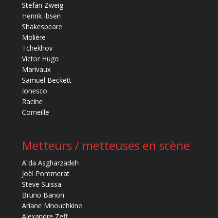
Stefan Zweig
Henrik Ibsen
Shakespeare
Molière
Tchekhov
Victor Hugo
Marivaux
Samuel Beckett
Ionesco
Racine
Corneille
Metteurs / metteuses en scène
Aïda Asgharzadeh
Joël Pommerat
Steve Suissa
Bruno Banon
Ariane Mnouchkine
Alexandre Zeff