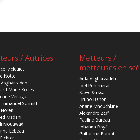
teurs / Autrices
Metteurs /
metteuses en sc
ice Melquiot
re Notte
Aïda Asgharzadeh
 Asgharzadeh
Joël Pommerat
ard-Marie Koltès
Steve Suissa
erine Verlaguet
Bruno Banon
-Emmanuel Schmitt
Ariane Mnouchkine
 Noren
Alexandre Zeff
ed Madani
Pauline Bureau
di Mouawad
Johanna Boyé
anne Lebeau
Guillaume Barbot
 Richter