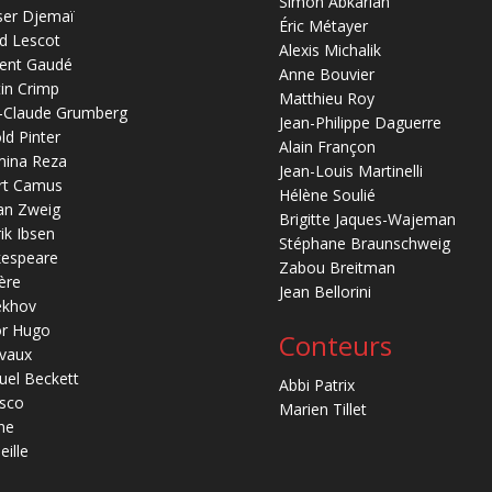
Simon Abkarian
ser Djemaï
Éric Métayer
d Lescot
Alexis Michalik
ent Gaudé
Anne Bouvier
in Crimp
Matthieu Roy
-Claude Grumberg
Jean-Philippe Daguerre
ld Pinter
Alain Françon
mina Reza
Jean-Louis Martinelli
rt Camus
Hélène Soulié
an Zweig
Brigitte Jaques-Wajeman
ik Ibsen
Stéphane Braunschweig
kespeare
Zabou Breitman
ère
Jean Bellorini
ekhov
or Hugo
Conteurs
vaux
el Beckett
Abbi Patrix
sco
Marien Tillet
ne
eille