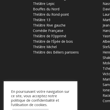
Théâtre Lepic
Nas
Bouffes du Nord
Davi
Théâtre du Rond-point
Laur
Théâtre 13
Mart
Théâtre Rive gauche
Jean
Comédie Française
Haro
Théâtre de l’Opprimé
Yas
Théâtre de l’Épée de bois
Albe
Théâtre Michel
Stef
Théâtre des Béliers parisiens
Henr
Sha
Moli
Tch
Vict
Mari
Samu
Ione
En poursuivant votre navigation sur
Raci
ce site, vous acceptez notre
politique de confidentialité et
Corn
l'utilisation de cookies.