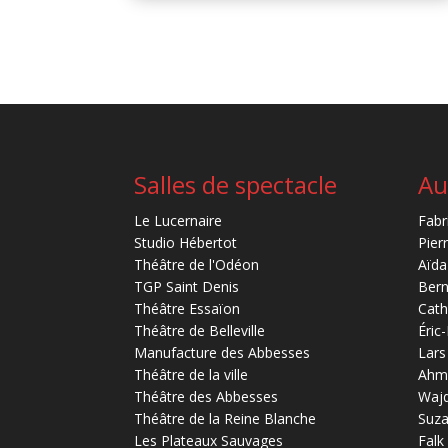
Salles de spectacle
Au
Le Lucernaire
Fabr
Studio Hébertot
Pier
Théâtre de l'Odéon
Aïda
TGP Saint Denis
Bern
Théâtre Essaïon
Cath
Théâtre de Belleville
Éric
Manufacture des Abbesses
Lars
Théâtre de la ville
Ahm
Théâtre des Abbesses
Waj
Théâtre de la Reine Blanche
Suz
Les Plateaux Sauvages
Falk