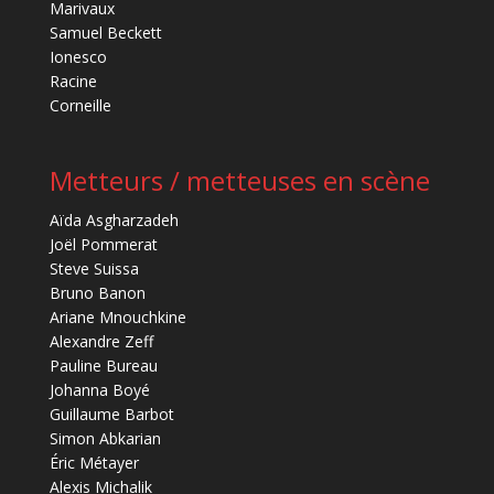
Marivaux
Samuel Beckett
Ionesco
Racine
Corneille
Metteurs / metteuses en scène
Aïda Asgharzadeh
Joël Pommerat
Steve Suissa
Bruno Banon
Ariane Mnouchkine
Alexandre Zeff
Pauline Bureau
Johanna Boyé
Guillaume Barbot
Simon Abkarian
Éric Métayer
Alexis Michalik