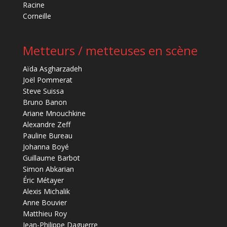
Racine
Corneille
Metteurs / metteuses en scène
Aïda Asgharzadeh
Joël Pommerat
Steve Suissa
Bruno Banon
Ariane Mnouchkine
Alexandre Zeff
Pauline Bureau
Johanna Boyé
Guillaume Barbot
Simon Abkarian
Éric Métayer
Alexis Michalik
Anne Bouvier
Matthieu Roy
Jean-Philippe Daguerre