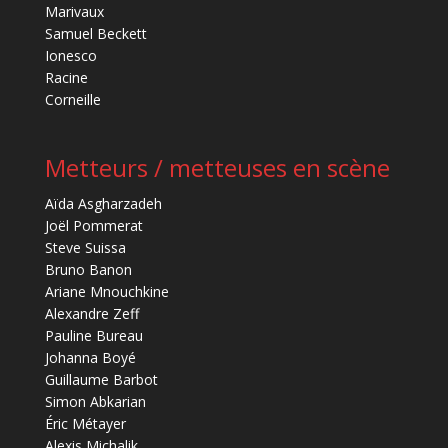
Marivaux
Samuel Beckett
Ionesco
Racine
Corneille
Metteurs / metteuses en scène
Aïda Asgharzadeh
Joël Pommerat
Steve Suissa
Bruno Banon
Ariane Mnouchkine
Alexandre Zeff
Pauline Bureau
Johanna Boyé
Guillaume Barbot
Simon Abkarian
Éric Métayer
Alexis Michalik