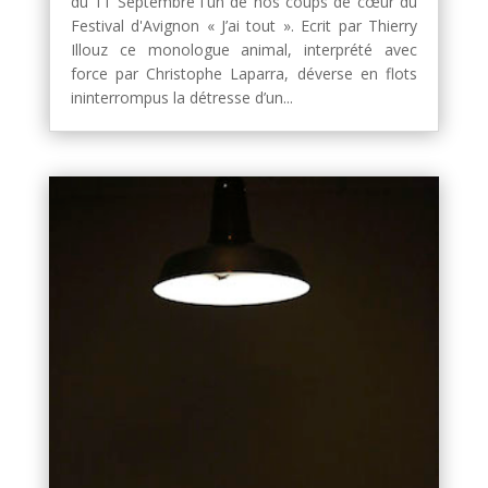
du 11 Septembre l'un de nos coups de cœur du
Festival d'Avignon « J’ai tout ». Ecrit par Thierry
Illouz ce monologue animal, interprété avec
force par Christophe Laparra, déverse en flots
ininterrompus la détresse d’un...