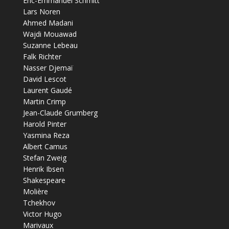
Éric-Emmanuel Schmitt
Lars Noren
Ahmed Madani
Wajdi Mouawad
Suzanne Lebeau
Falk Richter
Nasser Djemaï
David Lescot
Laurent Gaudé
Martin Crimp
Jean-Claude Grumberg
Harold Pinter
Yasmina Reza
Albert Camus
Stefan Zweig
Henrik Ibsen
Shakespeare
Molière
Tchekhov
Victor Hugo
Marivaux