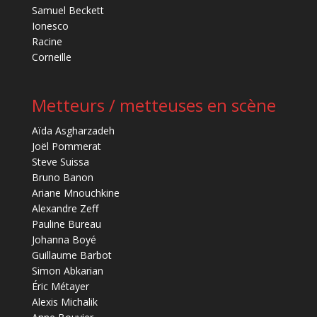
Samuel Beckett
Ionesco
Racine
Corneille
Metteurs / metteuses en scène
Aïda Asgharzadeh
Joël Pommerat
Steve Suissa
Bruno Banon
Ariane Mnouchkine
Alexandre Zeff
Pauline Bureau
Johanna Boyé
Guillaume Barbot
Simon Abkarian
Éric Métayer
Alexis Michalik