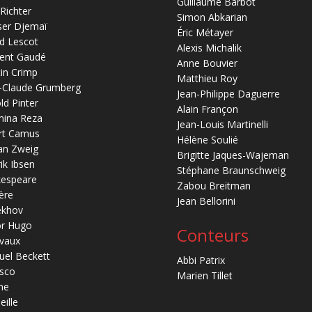
Guillaume Barbot
 Richter
Simon Abkarian
ser Djemaï
Éric Métayer
d Lescot
Alexis Michalik
ent Gaudé
Anne Bouvier
in Crimp
Matthieu Roy
-Claude Grumberg
Jean-Philippe Daguerre
ld Pinter
Alain Françon
mina Reza
Jean-Louis Martinelli
rt Camus
Hélène Soulié
an Zweig
Brigitte Jaques-Wajeman
ik Ibsen
Stéphane Braunschweig
kespeare
Zabou Breitman
ère
Jean Bellorini
ekhov
or Hugo
Conteurs
vaux
el Beckett
Abbi Patrix
sco
Marien Tillet
ne
eille