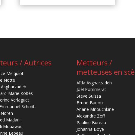
teurs / Autrices
Metteurs /
metteuses en sc
ice Melquiot
re Notte
Aïda Asgharzadeh
 Asgharzadeh
Joël Pommerat
ard-Marie Koltès
Steve Suissa
erine Verlaguet
Bruno Banon
-Emmanuel Schmitt
Ariane Mnouchkine
 Noren
Alexandre Zeff
ed Madani
Pauline Bureau
di Mouawad
Johanna Boyé
anne Lebeau