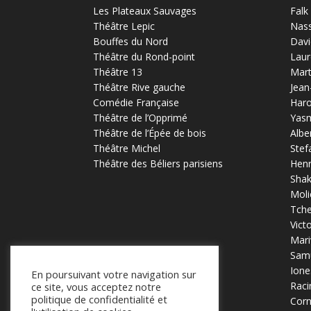
Les Plateaux Sauvages
Falk
Théâtre Lepic
Nas
Bouffes du Nord
Davi
Théâtre du Rond-point
Laur
Théâtre 13
Mart
Théâtre Rive gauche
Jean
Comédie Française
Haro
Théâtre de l’Opprimé
Yas
Théâtre de l’Épée de bois
Albe
Théâtre Michel
Stef
Théâtre des Béliers parisiens
Henr
Sha
Moli
Tch
Vict
Mari
Samu
Ione
En poursuivant votre navigation sur
Raci
ce site, vous acceptez notre
politique de confidentialité et
Corn