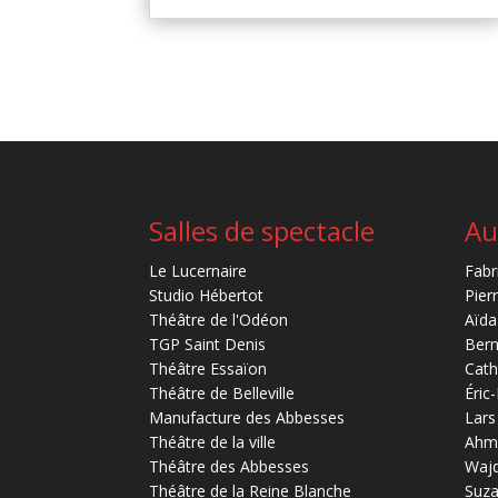
Salles de spectacle
Au
Le Lucernaire
Fabr
Studio Hébertot
Pier
Théâtre de l'Odéon
Aïda
TGP Saint Denis
Bern
Théâtre Essaïon
Cath
Théâtre de Belleville
Éric
Manufacture des Abbesses
Lars
Théâtre de la ville
Ahm
Théâtre des Abbesses
Waj
Théâtre de la Reine Blanche
Suz