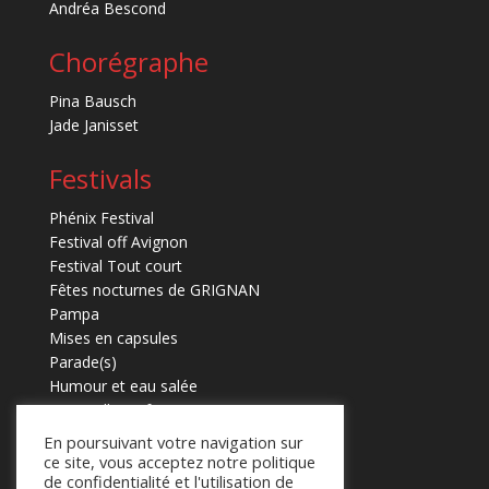
Andréa Bescond
Chorégraphe
Pina Bausch
Jade Janisset
Festivals
Phénix Festival
Festival off Avignon
Festival Tout court
Fêtes nocturnes de GRIGNAN
Pampa
Mises en capsules
Parade(s)
Humour et eau salée
Marmaille en fugues
En poursuivant votre navigation sur
ce site, vous acceptez notre politique
de confidentialité et l'utilisation de