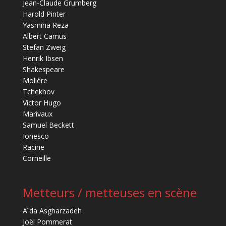
Jean-Claude Grumberg
Harold Pinter
Yasmina Reza
Albert Camus
Stefan Zweig
Henrik Ibsen
Shakespeare
Molière
Tchekhov
Victor Hugo
Marivaux
Samuel Beckett
Ionesco
Racine
Corneille
Metteurs / metteuses en scène
Aïda Asgharzadeh
Joël Pommerat