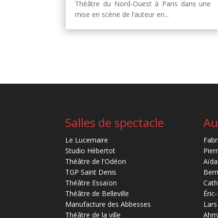
Théâtre du Nord-Ouest à Paris dans une
mise en scène de l’auteur en...
Salles de spectacle
Au
Le Lucernaire
Fabr
Studio Hébertot
Pier
Théâtre de l'Odéon
Aïda
TGP Saint Denis
Bern
Théâtre Essaïon
Cath
Théâtre de Belleville
Éric
Manufacture des Abbesses
Lars
Théâtre de la ville
Ahm