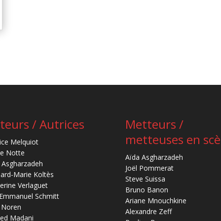
teurs / Autrices
Metteurs /
metteuses en sc
ice Melquiot
re Notte
Aïda Asgharzadeh
 Asgharzadeh
Joël Pommerat
ard-Marie Koltès
Steve Suissa
erine Verlaguet
Bruno Banon
-Emmanuel Schmitt
Ariane Mnouchkine
 Noren
Alexandre Zeff
ed Madani