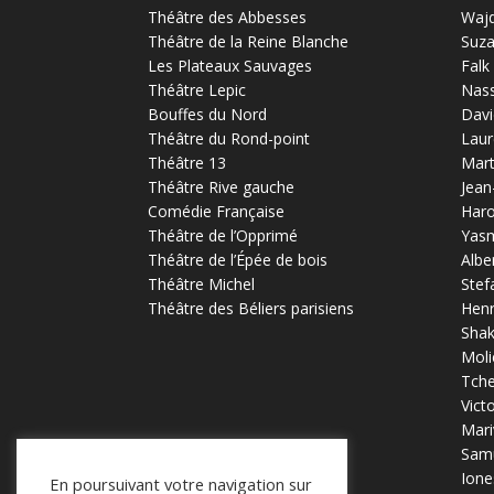
Théâtre des Abbesses
Waj
Théâtre de la Reine Blanche
Suz
Les Plateaux Sauvages
Falk
Théâtre Lepic
Nas
Bouffes du Nord
Davi
Théâtre du Rond-point
Laur
Théâtre 13
Mart
Théâtre Rive gauche
Jean
Comédie Française
Haro
Théâtre de l’Opprimé
Yas
Théâtre de l’Épée de bois
Albe
Théâtre Michel
Stef
Théâtre des Béliers parisiens
Henr
Sha
Moli
Tch
Vict
Mari
Samu
Ione
En poursuivant votre navigation sur