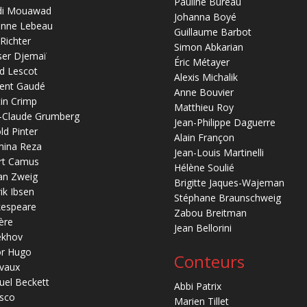
Pauline Bureau
di Mouawad
Johanna Boyé
anne Lebeau
Guillaume Barbot
 Richter
Simon Abkarian
ser Djemaï
Éric Métayer
d Lescot
Alexis Michalik
ent Gaudé
Anne Bouvier
in Crimp
Matthieu Roy
-Claude Grumberg
Jean-Philippe Daguerre
ld Pinter
Alain Françon
mina Reza
Jean-Louis Martinelli
rt Camus
Hélène Soulié
an Zweig
Brigitte Jaques-Wajeman
ik Ibsen
Stéphane Braunschweig
kespeare
Zabou Breitman
ère
Jean Bellorini
ekhov
or Hugo
Conteurs
vaux
el Beckett
Abbi Patrix
sco
Marien Tillet