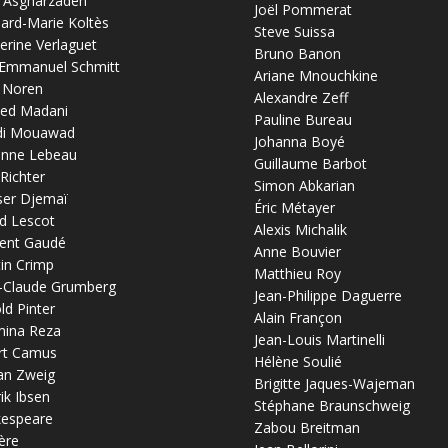
 Asgharzadeh
Joël Pommerat
ard-Marie Koltès
Steve Suissa
erine Verlaguet
Bruno Banon
-Emmanuel Schmitt
Ariane Mnouchkine
 Noren
Alexandre Zeff
ed Madani
Pauline Bureau
di Mouawad
Johanna Boyé
anne Lebeau
Guillaume Barbot
 Richter
Simon Abkarian
ser Djemaï
Éric Métayer
d Lescot
Alexis Michalik
ent Gaudé
Anne Bouvier
in Crimp
Matthieu Roy
-Claude Grumberg
Jean-Philippe Daguerre
ld Pinter
Alain Françon
mina Reza
Jean-Louis Martinelli
rt Camus
Hélène Soulié
an Zweig
Brigitte Jaques-Wajeman
ik Ibsen
Stéphane Braunschweig
kespeare
Zabou Breitman
ère