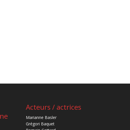
Acteurs / actrices
ène
Marianne Basler
Grégori Baquet