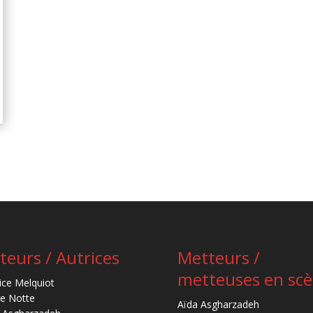
teurs / Autrices
Metteurs /
metteuses en sc
ice Melquiot
re Notte
Aïda Asgharzadeh