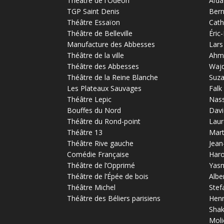
Théâtre de l'Odéon
Aïda
TGP Saint Denis
Bern
Théâtre Essaïon
Cath
Théâtre de Belleville
Éric
Manufacture des Abbesses
Lars
Théâtre de la ville
Ahm
Théâtre des Abbesses
Waj
Théâtre de la Reine Blanche
Suz
Les Plateaux Sauvages
Falk
Théâtre Lepic
Nas
Bouffes du Nord
Davi
Théâtre du Rond-point
Laur
Théâtre 13
Mart
Théâtre Rive gauche
Jean
Comédie Française
Haro
Théâtre de l’Opprimé
Yas
Théâtre de l’Épée de bois
Albe
Théâtre Michel
Stef
Théâtre des Béliers parisiens
Henr
Sha
Moli