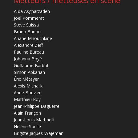
Metteurs / metteuses en scène
Aïda Asgharzadeh
Joël Pommerat
Steve Suissa
Bruno Banon
Ariane Mnouchkine
Alexandre Zeff
Pauline Bureau
Johanna Boyé
Guillaume Barbot
Simon Abkarian
Éric Métayer
Alexis Michalik
Anne Bouvier
Matthieu Roy
Jean-Philippe Daguerre
Alain Françon
Jean-Louis Martinelli
Hélène Soulié
Brigitte Jaques-Wajeman