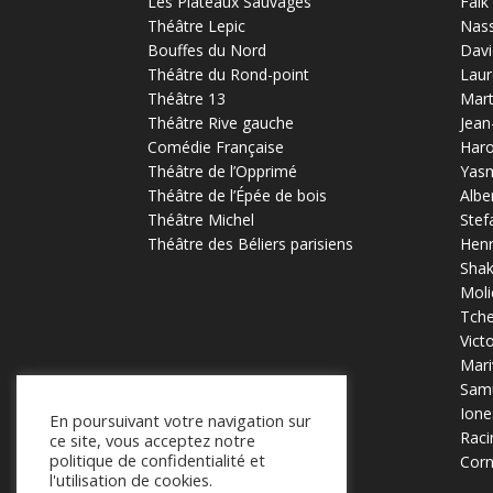
Les Plateaux Sauvages
Falk
Théâtre Lepic
Nas
Bouffes du Nord
Davi
Théâtre du Rond-point
Laur
Théâtre 13
Mart
Théâtre Rive gauche
Jean
Comédie Française
Haro
Théâtre de l’Opprimé
Yas
Théâtre de l’Épée de bois
Albe
Théâtre Michel
Stef
Théâtre des Béliers parisiens
Henr
Sha
Moli
Tch
Vict
Mari
Samu
Ione
En poursuivant votre navigation sur
Raci
ce site, vous acceptez notre
politique de confidentialité et
Corn
l'utilisation de cookies.