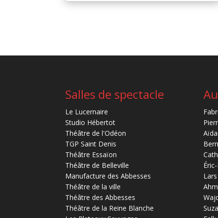
Salles de spectacle
Au
Le Lucernaire
Fabr
Studio Hébertot
Pier
Théâtre de l'Odéon
Aïda
TGP Saint Denis
Bern
Théâtre Essaïon
Cath
Théâtre de Belleville
Éric
Manufacture des Abbesses
Lars
Théâtre de la ville
Ahm
Théâtre des Abbesses
Waj
Théâtre de la Reine Blanche
Suz