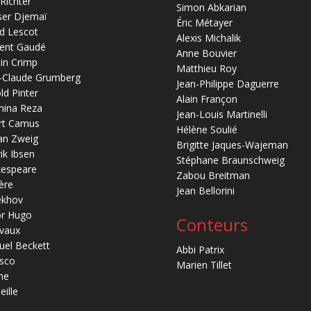
 Richter
Simon Abkarian
ser Djemaï
Éric Métayer
d Lescot
Alexis Michalik
ent Gaudé
Anne Bouvier
in Crimp
Matthieu Roy
-Claude Grumberg
Jean-Philippe Daguerre
ld Pinter
Alain Françon
mina Reza
Jean-Louis Martinelli
rt Camus
Hélène Soulié
an Zweig
Brigitte Jaques-Wajeman
ik Ibsen
Stéphane Braunschweig
kespeare
Zabou Breitman
ère
Jean Bellorini
ekhov
or Hugo
Conteurs
vaux
el Beckett
Abbi Patrix
sco
Marien Tillet
ne
eille