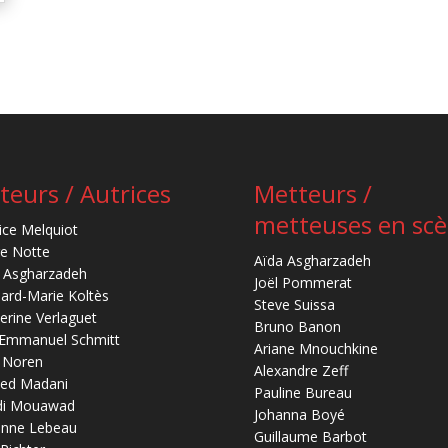
teurs / Autrices
Metteurs /
metteuses en sc
ice Melquiot
re Notte
Aïda Asgharzadeh
 Asgharzadeh
Joël Pommerat
ard-Marie Koltès
Steve Suissa
erine Verlaguet
Bruno Banon
-Emmanuel Schmitt
Ariane Mnouchkine
 Noren
Alexandre Zeff
ed Madani
Pauline Bureau
di Mouawad
Johanna Boyé
anne Lebeau
Guillaume Barbot