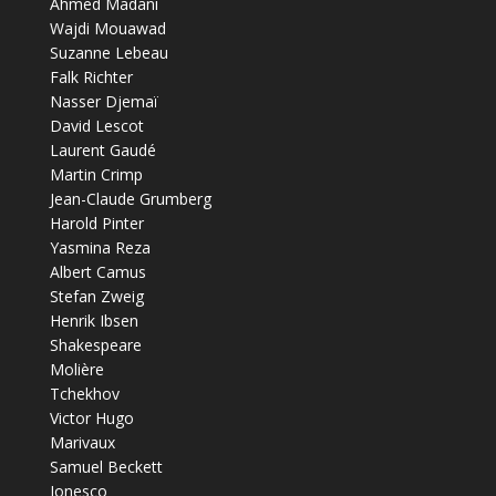
Ahmed Madani
Wajdi Mouawad
Suzanne Lebeau
Falk Richter
Nasser Djemaï
David Lescot
Laurent Gaudé
Martin Crimp
Jean-Claude Grumberg
Harold Pinter
Yasmina Reza
Albert Camus
Stefan Zweig
Henrik Ibsen
Shakespeare
Molière
Tchekhov
Victor Hugo
Marivaux
Samuel Beckett
Ionesco