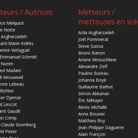
teurs / Autrices
Metteurs /
metteuses en sc
ice Melquiot
re Notte
Aïda Asgharzadeh
 Asgharzadeh
Joël Pommerat
ard-Marie Koltès
Steve Suissa
erine Verlaguet
Bruno Banon
-Emmanuel Schmitt
Ariane Mnouchkine
 Noren
Alexandre Zeff
ed Madani
Pauline Bureau
di Mouawad
Johanna Boyé
anne Lebeau
Guillaume Barbot
 Richter
Simon Abkarian
ser Djemaï
Éric Métayer
d Lescot
Alexis Michalik
ent Gaudé
Anne Bouvier
in Crimp
Matthieu Roy
-Claude Grumberg
Jean-Philippe Daguerre
ld Pinter
Alain Françon