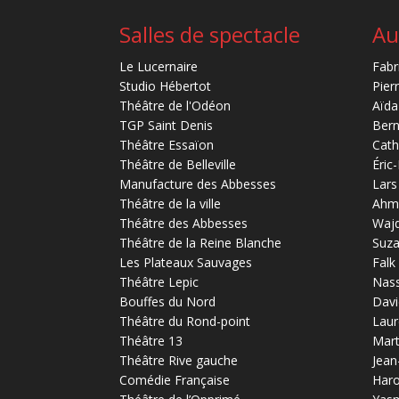
Salles de spectacle
Au
Le Lucernaire
Fabr
Studio Hébertot
Pier
Théâtre de l'Odéon
Aïda
TGP Saint Denis
Bern
Théâtre Essaïon
Cath
Théâtre de Belleville
Éric
Manufacture des Abbesses
Lars
Théâtre de la ville
Ahm
Théâtre des Abbesses
Waj
Théâtre de la Reine Blanche
Suz
Les Plateaux Sauvages
Falk
Théâtre Lepic
Nas
Bouffes du Nord
Davi
Théâtre du Rond-point
Laur
Théâtre 13
Mart
Théâtre Rive gauche
Jean
Comédie Française
Haro