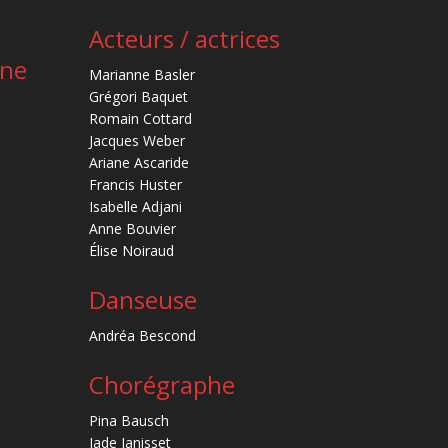
Acteurs / actrices
ène
Marianne Basler
Grégori Baquet
Romain Cottard
Jacques Weber
Ariane Ascaride
Francis Huster
Isabelle Adjani
Anne Bouvier
Élise Noiraud
Danseuse
Andréa Bescond
Chorégraphe
Pina Bausch
Jade Janisset