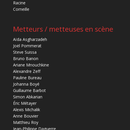
Racine
Corneille
Metteurs / metteuses en scène
Aïda Asgharzadeh
Joël Pommerat
Steve Suissa
Bruno Banon
Ariane Mnouchkine
Alexandre Zeff
Pauline Bureau
Johanna Boyé
Guillaume Barbot
Simon Abkarian
Éric Métayer
Alexis Michalik
Anne Bouvier
Matthieu Roy
Jean-Philippe Daguerre