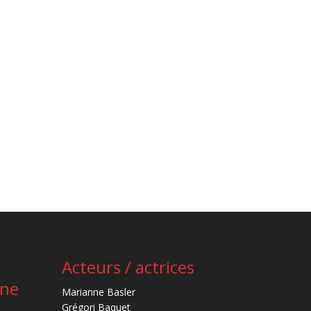
Acteurs / actrices
ène
Marianne Basler
Grégori Baquet