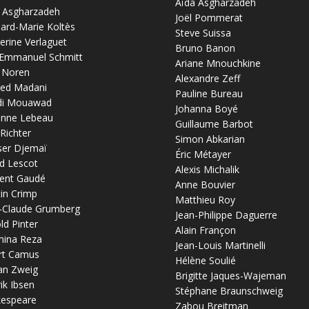
Aïda Asgharzadeh
 Asgharzadeh
Joël Pommerat
ard-Marie Koltès
Steve Suissa
erine Verlaguet
Bruno Banon
-Emmanuel Schmitt
Ariane Mnouchkine
 Noren
Alexandre Zeff
ed Madani
Pauline Bureau
di Mouawad
Johanna Boyé
anne Lebeau
Guillaume Barbot
 Richter
Simon Abkarian
ser Djemaï
Éric Métayer
d Lescot
Alexis Michalik
ent Gaudé
Anne Bouvier
in Crimp
Matthieu Roy
-Claude Grumberg
Jean-Philippe Daguerre
ld Pinter
Alain Françon
mina Reza
Jean-Louis Martinelli
rt Camus
Hélène Soulié
an Zweig
Brigitte Jaques-Wajeman
ik Ibsen
Stéphane Braunschweig
kespeare
Zabou Breitman