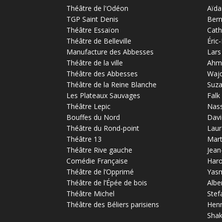
Théâtre de l'Odéon
Aïda
TGP Saint Denis
Bern
Théâtre Essaïon
Cath
Théâtre de Belleville
Éric
Manufacture des Abbesses
Lars
Théâtre de la ville
Ahm
Théâtre des Abbesses
Waj
Théâtre de la Reine Blanche
Suz
Les Plateaux Sauvages
Falk
Théâtre Lepic
Nas
Bouffes du Nord
Davi
Théâtre du Rond-point
Laur
Théâtre 13
Mart
Théâtre Rive gauche
Jean
Comédie Française
Haro
Théâtre de l’Opprimé
Yas
Théâtre de l’Épée de bois
Albe
Théâtre Michel
Stef
Théâtre des Béliers parisiens
Henr
Sha