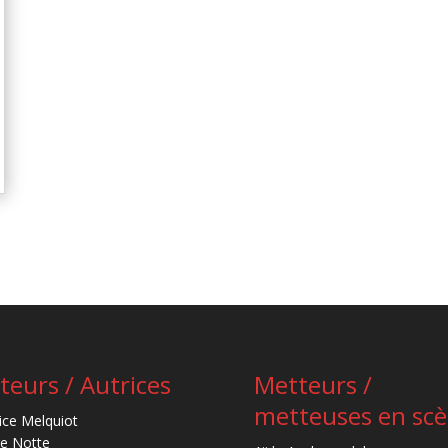
teurs / Autrices
Metteurs /
metteuses en sc
ice Melquiot
re Notte