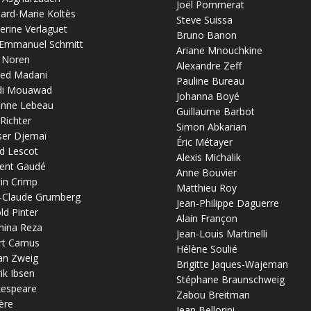
Joël Pommerat
ard-Marie Koltès
Steve Suissa
erine Verlaguet
Bruno Banon
-Emmanuel Schmitt
Ariane Mnouchkine
 Noren
Alexandre Zeff
ed Madani
Pauline Bureau
di Mouawad
Johanna Boyé
anne Lebeau
Guillaume Barbot
 Richter
Simon Abkarian
ser Djemaï
Éric Métayer
d Lescot
Alexis Michalik
ent Gaudé
Anne Bouvier
in Crimp
Matthieu Roy
-Claude Grumberg
Jean-Philippe Daguerre
ld Pinter
Alain Françon
mina Reza
Jean-Louis Martinelli
rt Camus
Hélène Soulié
an Zweig
Brigitte Jaques-Wajeman
ik Ibsen
Stéphane Braunschweig
kespeare
Zabou Breitman
ère
Jean Bellorini