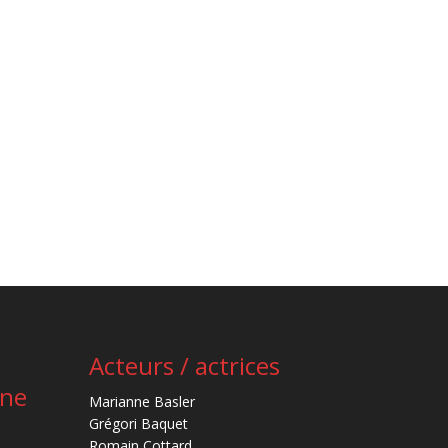
Acteurs / actrices
ène
Marianne Basler
Grégori Baquet
Romain Cottard