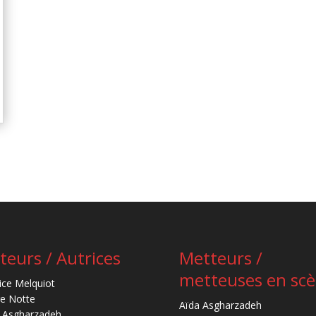
teurs / Autrices
Metteurs /
metteuses en sc
ice Melquiot
re Notte
Aïda Asgharzadeh
 Asgharzadeh