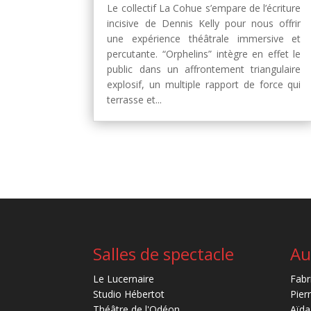
Le collectif La Cohue s’empare de l’écriture
incisive de Dennis Kelly pour nous offrir
une expérience théâtrale immersive et
percutante. “Orphelins” intègre en effet le
public dans un affrontement triangulaire
explosif, un multiple rapport de force qui
terrasse et...
Salles de spectacle
Au
Le Lucernaire
Fabr
Studio Hébertot
Pier
Théâtre de l'Odéon
Aïda