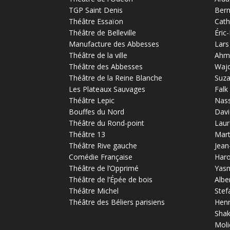
TGP Saint Denis
Bern
Théâtre Essaïon
Cath
Théâtre de Belleville
Éric
Manufacture des Abbesses
Lars
Théâtre de la ville
Ahm
Théâtre des Abbesses
Waj
Théâtre de la Reine Blanche
Suz
Les Plateaux Sauvages
Falk
Théâtre Lepic
Nas
Bouffes du Nord
Davi
Théâtre du Rond-point
Laur
Théâtre 13
Mart
Théâtre Rive gauche
Jean
Comédie Française
Haro
Théâtre de l’Opprimé
Yas
Théâtre de l’Épée de bois
Albe
Théâtre Michel
Stef
Théâtre des Béliers parisiens
Henr
Sha
Moli