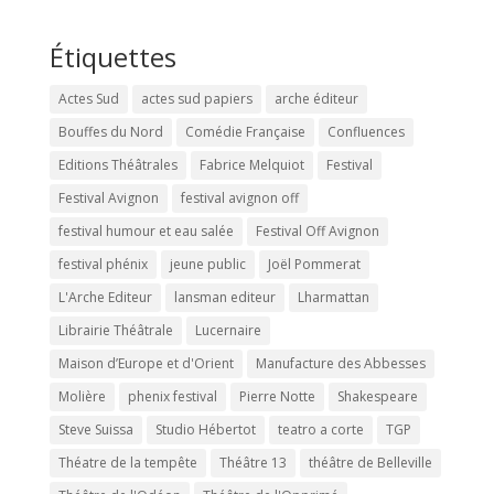
Étiquettes
Actes Sud
actes sud papiers
arche éditeur
Bouffes du Nord
Comédie Française
Confluences
Editions Théâtrales
Fabrice Melquiot
Festival
Festival Avignon
festival avignon off
festival humour et eau salée
Festival Off Avignon
festival phénix
jeune public
Joël Pommerat
L'Arche Editeur
lansman editeur
Lharmattan
Librairie Théâtrale
Lucernaire
Maison d’Europe et d'Orient
Manufacture des Abbesses
Molière
phenix festival
Pierre Notte
Shakespeare
Steve Suissa
Studio Hébertot
teatro a corte
TGP
Théatre de la tempête
Théâtre 13
théâtre de Belleville