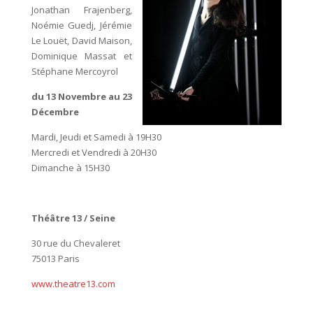
Jonathan Frajenberg,
Noémie Guedj, Jérémie
Le Louët, David Maison,
Dominique Massat et
Stéphane Mercoyrol
du 13 Novembre au 23
Décembre
Mardi, Jeudi et Samedi à 19H30
Mercredi et Vendredi à 20H30
Dimanche à 15H30
Théâtre 13 / Seine
30 rue du Chevaleret
75013 Paris
www.theatre13.com