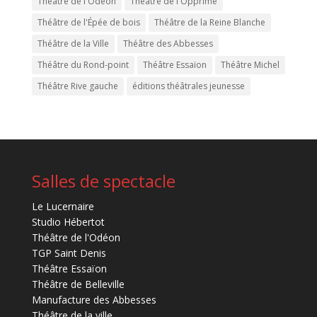
Théâtre de l'Odéon
Théâtre de l'Opprimé
Théâtre de l'Épée de bois
Théâtre de la Reine Blanche
Théâtre de la Ville
Théâtre des Abbesses
Théâtre du Rond-point
Théâtre Essaïon
Théâtre Michel
Théâtre Rive gauche
éditions théâtrales jeunesse
Salles de spectacle
Le Lucernaire
Studio Hébertot
Théâtre de l'Odéon
TGP Saint Denis
Théâtre Essaïon
Théâtre de Belleville
Manufacture des Abbesses
Théâtre de la ville