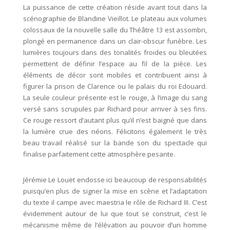
La puissance de cette création réside avant tout dans la
scénographie de Blandine Vieillot. Le plateau aux volumes
colossaux de la nouvelle salle du Théâtre 13 est assombri,
plongé en permanence dans un clair-obscur funèbre. Les
lumières toujours dans des tonalités froides ou bleutées
permettent de définir l’espace au fil de la pièce. Les
éléments de décor sont mobiles et contribuent ainsi à
figurer la prison de Clarence ou le palais du roi Edouard.
La seule couleur présente est le rouge, à l’image du sang
versé sans scrupules par Richard pour arriver à ses fins.
Ce rouge ressort d’autant plus qu’il n’est baigné que dans
la lumière crue des néons. Félicitons également le très
beau travail réalisé sur la bande son du spectacle qui
finalise parfaitement cette atmosphère pesante.
Jérémie Le Louët endosse ici beaucoup de responsabilités
puisqu’en plus de signer la mise en scène et l’adaptation
du texte il campe avec maestria le rôle de Richard III. C’est
évidemment autour de lui que tout se construit, c’est le
mécanisme même de l’élévation au pouvoir d’un homme