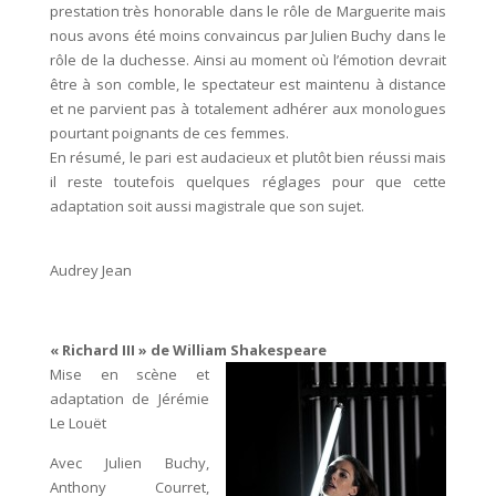
prestation très honorable dans le rôle de Marguerite mais
nous avons été moins convaincus par Julien Buchy dans le
rôle de la duchesse. Ainsi au moment où l’émotion devrait
être à son comble, le spectateur est maintenu à distance
et ne parvient pas à totalement adhérer aux monologues
pourtant poignants de ces femmes.
En résumé, le pari est audacieux et plutôt bien réussi mais
il reste toutefois quelques réglages pour que cette
adaptation soit aussi magistrale que son sujet.
Audrey Jean
« Richard III » de William Shakespeare
Mise en scène et
adaptation de Jérémie
Le Louët
Avec Julien Buchy,
Anthony Courret,