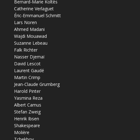
Bernard-Marie Koltès
Catherine Verlaguet
Éric-Emmanuel Schmitt
Lars Noren
Ahmed Madani
Wajdi Mouawad
Suzanne Lebeau
Falk Richter
Nasser Djemaï
David Lescot
Laurent Gaudé
Martin Crimp
Jean-Claude Grumberg
Harold Pinter
Yasmina Reza
Albert Camus
Stefan Zweig
Henrik Ibsen
Shakespeare
Molière
Tchekhov