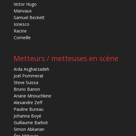
Victor Hugo
Marivaux
Samuel Beckett
Ionesco
Racine
Corneille
Metteurs / metteuses en scène
Aïda Asgharzadeh
Joël Pommerat
Steve Suissa
Bruno Banon
Ariane Mnouchkine
Alexandre Zeff
Pauline Bureau
Johanna Boyé
Guillaume Barbot
Simon Abkarian
Éric Métayer