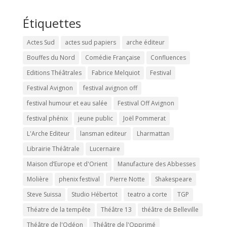
Étiquettes
Actes Sud
actes sud papiers
arche éditeur
Bouffes du Nord
Comédie Française
Confluences
Editions Théâtrales
Fabrice Melquiot
Festival
Festival Avignon
festival avignon off
festival humour et eau salée
Festival Off Avignon
festival phénix
jeune public
Joël Pommerat
L'Arche Editeur
lansman editeur
Lharmattan
Librairie Théâtrale
Lucernaire
Maison d’Europe et d'Orient
Manufacture des Abbesses
Molière
phenix festival
Pierre Notte
Shakespeare
Steve Suissa
Studio Hébertot
teatro a corte
TGP
Théatre de la tempête
Théâtre 13
théâtre de Belleville
Théâtre de l'Odéon
Théâtre de l'Opprimé