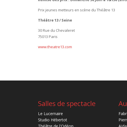
Prix jeunes metteurs en scène du Théâtre 13
Théâtre 13 / Seine
30 Rue du Chevaleret
75013 Paris
www.theatre13.com
Salles de spectacle
Au
Le Lucernaire
Fabr
Studio Hébertot
Pier
Théâtre de l'Odéon
Aïda