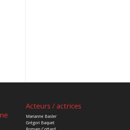
Acteurs / actrices
ène
Marianne Basler
Grégori Baquet
Romain Cottard