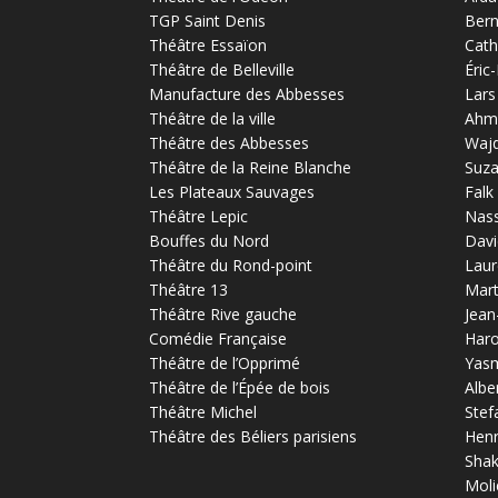
TGP Saint Denis
Bern
Théâtre Essaïon
Cath
Théâtre de Belleville
Éric
Manufacture des Abbesses
Lars
Théâtre de la ville
Ahm
Théâtre des Abbesses
Waj
Théâtre de la Reine Blanche
Suz
Les Plateaux Sauvages
Falk
Théâtre Lepic
Nas
Bouffes du Nord
Davi
Théâtre du Rond-point
Laur
Théâtre 13
Mart
Théâtre Rive gauche
Jean
Comédie Française
Haro
Théâtre de l’Opprimé
Yas
Théâtre de l’Épée de bois
Albe
Théâtre Michel
Stef
Théâtre des Béliers parisiens
Henr
Sha
Moli