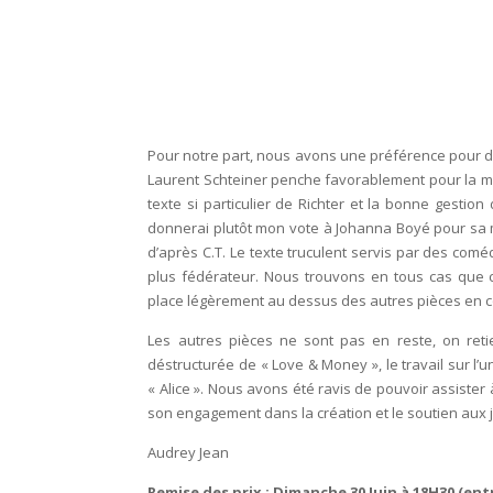
Pour notre part, nous avons une préférence pour de
Laurent Schteiner penche favorablement pour la mise
texte si particulier de Richter et la bonne gestion
donnerai plutôt mon vote à Johanna Boyé pour sa mi
d’après C.T. Le texte truculent servis par des comé
plus fédérateur. Nous trouvons en tous cas que c
place légèrement au dessus des autres pièces en 
Les autres pièces ne sont pas en reste, on reti
déstructurée de « Love & Money », le travail sur l’
« Alice ». Nous avons été ravis de pouvoir assister
son engagement dans la création et le soutien aux j
Audrey Jean
Remise des prix : Dimanche 30 Juin à 18H30 (entr