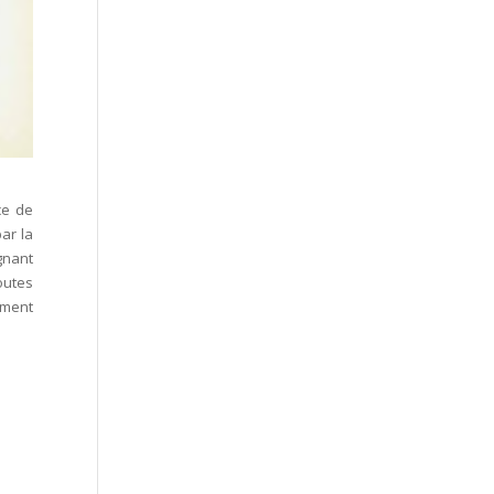
ce de
ar la
gnant
outes
ement