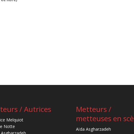
teurs / Autrices
Metteurs /
metteuses en sc
ice Melquiot
re Notte
Aïda Asgharzadeh
 Asgharzadeh