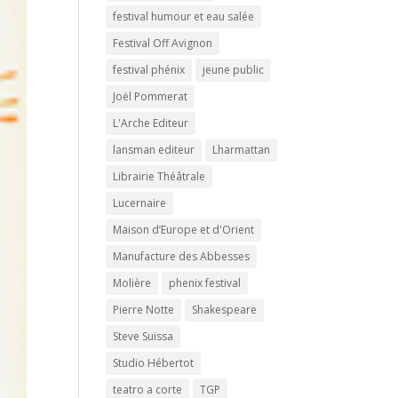
festival humour et eau salée
Festival Off Avignon
festival phénix
jeune public
Joël Pommerat
L'Arche Editeur
lansman editeur
Lharmattan
Librairie Théâtrale
Lucernaire
Maison d’Europe et d'Orient
Manufacture des Abbesses
Molière
phenix festival
Pierre Notte
Shakespeare
Steve Suissa
Studio Hébertot
teatro a corte
TGP