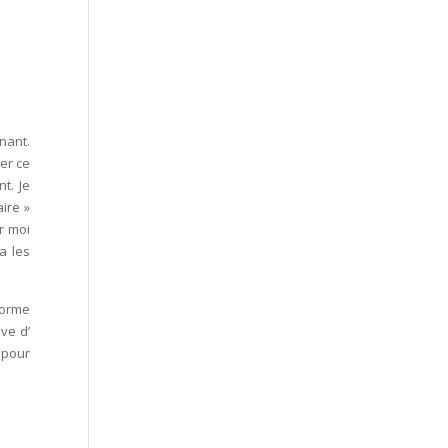
nant.
er ce
t. Je
ire »
r moi
a les
forme
ve d’
 pour