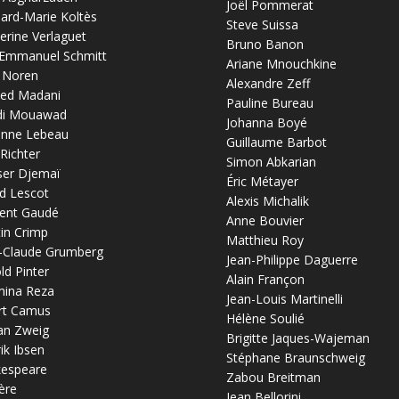
Joël Pommerat
ard-Marie Koltès
Steve Suissa
erine Verlaguet
Bruno Banon
-Emmanuel Schmitt
Ariane Mnouchkine
 Noren
Alexandre Zeff
ed Madani
Pauline Bureau
di Mouawad
Johanna Boyé
anne Lebeau
Guillaume Barbot
 Richter
Simon Abkarian
ser Djemaï
Éric Métayer
d Lescot
Alexis Michalik
ent Gaudé
Anne Bouvier
in Crimp
Matthieu Roy
-Claude Grumberg
Jean-Philippe Daguerre
ld Pinter
Alain Françon
mina Reza
Jean-Louis Martinelli
rt Camus
Hélène Soulié
an Zweig
Brigitte Jaques-Wajeman
ik Ibsen
Stéphane Braunschweig
kespeare
Zabou Breitman
ère
Jean Bellorini