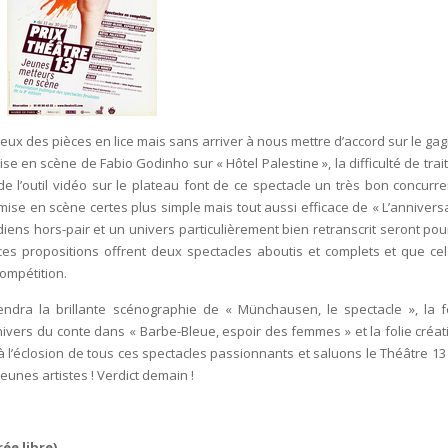
ux des pièces en lice mais sans arriver à nous mettre d’accord sur le gag
 en scène de Fabio Godinho sur « Hôtel Palestine », la difficulté de trait
 de l’outil vidéo sur le plateau font de ce spectacle un très bon concurren
se en scène certes plus simple mais tout aussi efficace de « L’anniversa
diens hors-pair et un univers particulièrement bien retranscrit seront pou
es propositions offrent deux spectacles aboutis et complets et que cel
compétition.
endra la brillante scénographie de « Münchausen, le spectacle », la 
univers du conte dans « Barbe-Bleue, espoir des femmes » et la folie créati
 à l’éclosion de tous ces spectacles passionnants et saluons le Théâtre 13
eunes artistes ! Verdict demain !
ée libre)