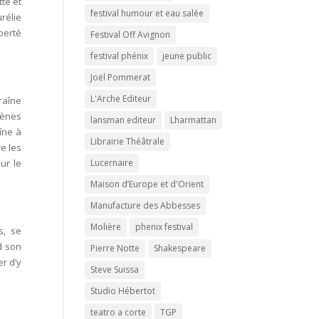
te et
festival humour et eau salée
rélie
iberté
Festival Off Avignon
festival phénix
jeune public
Joël Pommerat
L'Arche Editeur
raîne
cènes
lansman editeur
Lharmattan
îne à
Librairie Théâtrale
e les
sur le
Lucernaire
Maison d’Europe et d'Orient
Manufacture des Abbesses
Molière
phenix festival
s, se
d son
Pierre Notte
Shakespeare
r d’y
Steve Suissa
Studio Hébertot
teatro a corte
TGP