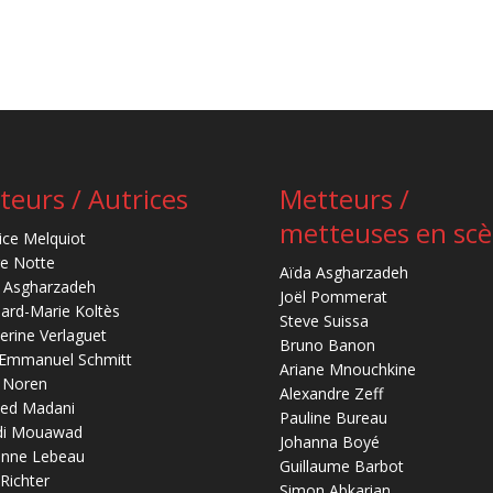
teurs / Autrices
Metteurs /
metteuses en sc
ice Melquiot
re Notte
Aïda Asgharzadeh
 Asgharzadeh
Joël Pommerat
ard-Marie Koltès
Steve Suissa
erine Verlaguet
Bruno Banon
-Emmanuel Schmitt
Ariane Mnouchkine
 Noren
Alexandre Zeff
ed Madani
Pauline Bureau
di Mouawad
Johanna Boyé
anne Lebeau
Guillaume Barbot
 Richter
Simon Abkarian