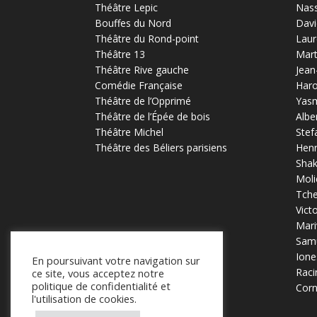
Théâtre Lepic
Nas
Bouffes du Nord
Davi
Théâtre du Rond-point
Laur
Théâtre 13
Mart
Théâtre Rive gauche
Jean
Comédie Française
Haro
Théâtre de l’Opprimé
Yas
Théâtre de l’Épée de bois
Albe
Théâtre Michel
Stef
Théâtre des Béliers parisiens
Henr
Sha
Moli
Tch
Vict
Mari
Samu
Ione
En poursuivant votre navigation sur
Raci
ce site, vous acceptez notre
politique de confidentialité et
Corn
l'utilisation de cookies.