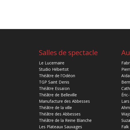
Salles de spectacle
Au
Le Lucernaire
Fabr
Studio Hébertot
Pier
Théâtre de l'Odéon
Aïda
TGP Saint Denis
Bern
Théâtre Essaïon
Cath
Théâtre de Belleville
Éric
Manufacture des Abbesses
Lars
Théâtre de la ville
Ahm
Théâtre des Abbesses
Waj
Théâtre de la Reine Blanche
Suz
Les Plateaux Sauvages
Falk