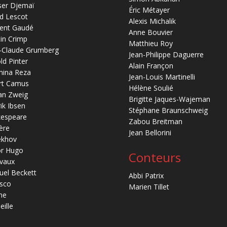
ser Djemaï
Éric Métayer
d Lescot
Alexis Michalik
ent Gaudé
Anne Bouvier
in Crimp
Matthieu Roy
-Claude Grumberg
Jean-Philippe Daguerre
ld Pinter
Alain Françon
mina Reza
Jean-Louis Martinelli
rt Camus
Hélène Soulié
an Zweig
Brigitte Jaques-Wajeman
ik Ibsen
Stéphane Braunschweig
kespeare
Zabou Breitman
ère
Jean Bellorini
ekhov
or Hugo
Conteurs
vaux
el Beckett
Abbi Patrix
sco
Marien Tillet
ne
eille