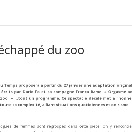
échappé du zoo
u Temps proposera à partir du 27 janvier une adaptation origina
écrits par Dario Fo et sa compagne Franca Rame. «
Orgasme ad
zoo » …tout un programme. Ce spectacle décalé met à l’honneu
oute sa complexité, alliant situations q
uotidiennes et onirism
e.
ogues de femmes sont regroupés dans cette pièce. On y rencontr