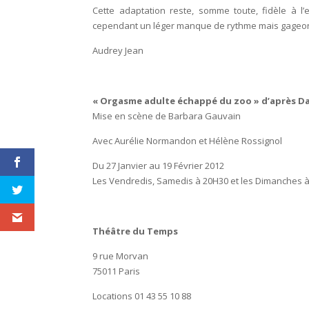
Cette adaptation reste, somme toute, fidèle à l
cependant un léger manque de rythme mais gageons
Audrey Jea
n
« Orgasme adulte échappé du zoo » d’après Da
Mise en scène de Barbara Gauvain
Avec Aurélie Normandon et Hélène Rossignol
Du 27 Janvier au 19 Février 2012
Les Vendredis, Samedis à 20H30 et les Diman
ches à
Théâtre du Temps
9 rue Morvan
75011 Paris
Locations 01 43 55 10 88