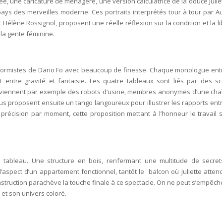
, une caricature de ménagère, une version calculatrice de la douce Juliet
pays des merveilles moderne. Ces portraits interprétés tour à tour par Au
Hélène Rossignol, proposent une réelle réflexion sur la
condition et la l
la g
ente fémini
n
e.
nformistes de Dario Fo avec beaucoup de finesse. Chaque monologue ent
t entre gravité et fantaisie. Les quatre tableaux sont liés par des s
viennent par exemple des robots d’usine, membres anonymes d’une cha
us proposent ensuite un tango langoureux pour illustrer les rapports entr
écision par moment, cette proposition mettant à l’honn
eur le travail 
 du tableau. Une structure en bois, renfermant une multitude de secret
’aspect d’un appartement fonctionnel, tantôt le balcon où Juliette atten
nstruction parachève la touche finale à ce spectacle. On ne peut s’empêche
et son univers col
oré.