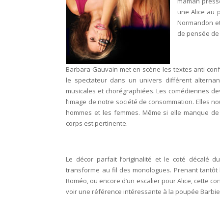
maman pressée
une Alice au 
Normandon et 
de pensée de 
Barbara Gauvain met en scène les textes anti-co
le spectateur dans un univers différent alternan
musicales et chorégraphiées. Les comédiennes de
l’image de notre société de consommation. Elles no
hommes et les femmes. Même si elle manque de pr
corps est pert
ine
nte.
Le décor parfait l’originalité et le coté décalé
transforme au fil des monologues. Prenant tantôt l
Roméo, ou encore d’un escalier pour Alice, cette co
voir une référence intéressante à la poupée Barbie 