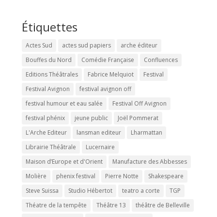
Étiquettes
Actes Sud
actes sud papiers
arche éditeur
Bouffes du Nord
Comédie Française
Confluences
Editions Théâtrales
Fabrice Melquiot
Festival
Festival Avignon
festival avignon off
festival humour et eau salée
Festival Off Avignon
festival phénix
jeune public
Joël Pommerat
L'Arche Editeur
lansman editeur
Lharmattan
Librairie Théâtrale
Lucernaire
Maison d’Europe et d'Orient
Manufacture des Abbesses
Molière
phenix festival
Pierre Notte
Shakespeare
Steve Suissa
Studio Hébertot
teatro a corte
TGP
Théatre de la tempête
Théâtre 13
théâtre de Belleville