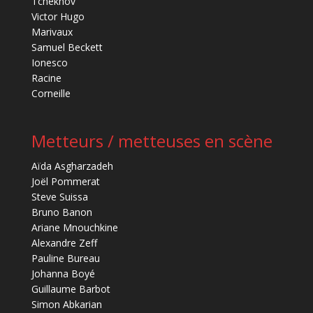
Tchekhov
Victor Hugo
Marivaux
Samuel Beckett
Ionesco
Racine
Corneille
Metteurs / metteuses en scène
Aïda Asgharzadeh
Joël Pommerat
Steve Suissa
Bruno Banon
Ariane Mnouchkine
Alexandre Zeff
Pauline Bureau
Johanna Boyé
Guillaume Barbot
Simon Abkarian