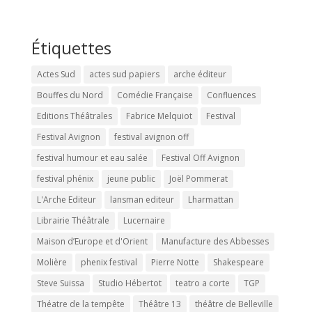
Étiquettes
Actes Sud
actes sud papiers
arche éditeur
Bouffes du Nord
Comédie Française
Confluences
Editions Théâtrales
Fabrice Melquiot
Festival
Festival Avignon
festival avignon off
festival humour et eau salée
Festival Off Avignon
festival phénix
jeune public
Joël Pommerat
L'Arche Editeur
lansman editeur
Lharmattan
Librairie Théâtrale
Lucernaire
Maison d’Europe et d'Orient
Manufacture des Abbesses
Molière
phenix festival
Pierre Notte
Shakespeare
Steve Suissa
Studio Hébertot
teatro a corte
TGP
Théatre de la tempête
Théâtre 13
théâtre de Belleville