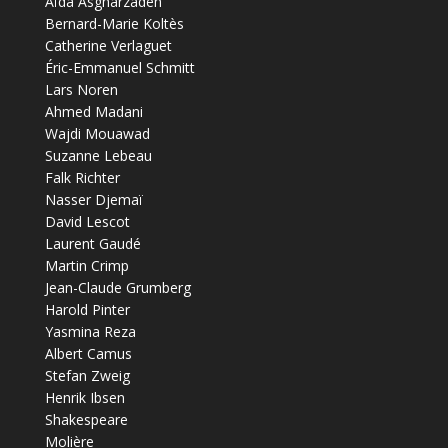
Aïda Asgharzadeh
Bernard-Marie Koltès
Catherine Verlaguet
Éric-Emmanuel Schmitt
Lars Noren
Ahmed Madani
Wajdi Mouawad
Suzanne Lebeau
Falk Richter
Nasser Djemaï
David Lescot
Laurent Gaudé
Martin Crimp
Jean-Claude Grumberg
Harold Pinter
Yasmina Reza
Albert Camus
Stefan Zweig
Henrik Ibsen
Shakespeare
Molière