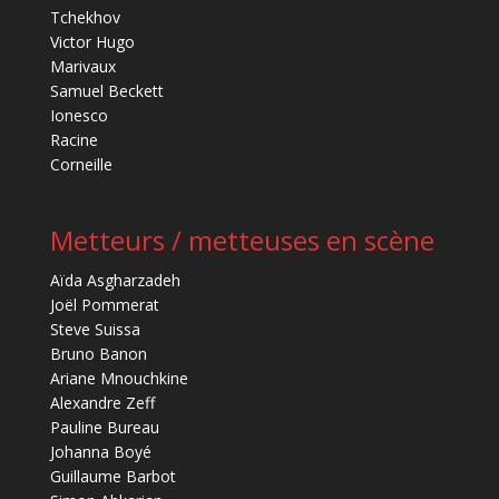
Tchekhov
Victor Hugo
Marivaux
Samuel Beckett
Ionesco
Racine
Corneille
Metteurs / metteuses en scène
Aïda Asgharzadeh
Joël Pommerat
Steve Suissa
Bruno Banon
Ariane Mnouchkine
Alexandre Zeff
Pauline Bureau
Johanna Boyé
Guillaume Barbot