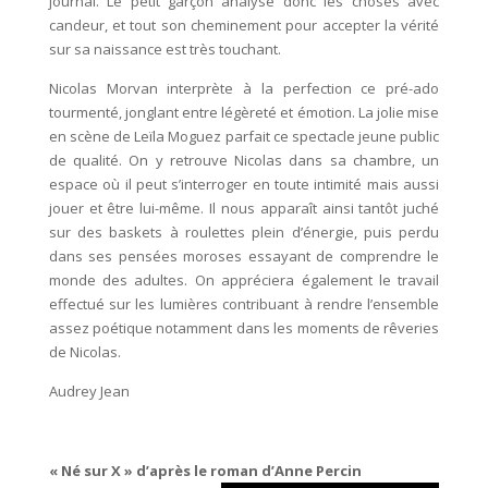
journal. Le petit garçon analyse donc les choses avec
candeur, et tout son cheminement pour accepter la vérité
sur sa naissance est très touchant.
Nicolas Morvan interprète à la perfection ce pré-ado
tourmenté, jonglant entre légèreté et émotion. La jolie mise
en scène de Leïla Moguez parfait ce spectacle jeune public
de qualité. On y retrouve Nicolas dans sa chambre, un
espace où il peut s’interroger en toute intimité mais aussi
jouer et être lui-même. Il nous apparaît ainsi tantôt juché
sur des baskets à roulettes plein d’énergie, puis perdu
dans ses pensées moroses essayant de comprendre le
monde des adultes. On appréciera également le travail
effectué sur les lumières contribuant à rendre l’ensemble
assez poétique notamment dans les moments de rêveries
de Nicolas.
Audrey Jean
« Né sur X » d’après le roman d’Anne Percin