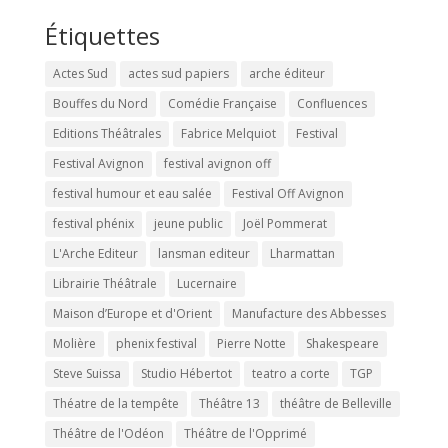
Étiquettes
Actes Sud
actes sud papiers
arche éditeur
Bouffes du Nord
Comédie Française
Confluences
Editions Théâtrales
Fabrice Melquiot
Festival
Festival Avignon
festival avignon off
festival humour et eau salée
Festival Off Avignon
festival phénix
jeune public
Joël Pommerat
L'Arche Editeur
lansman editeur
Lharmattan
Librairie Théâtrale
Lucernaire
Maison d’Europe et d'Orient
Manufacture des Abbesses
Molière
phenix festival
Pierre Notte
Shakespeare
Steve Suissa
Studio Hébertot
teatro a corte
TGP
Théatre de la tempête
Théâtre 13
théâtre de Belleville
Théâtre de l'Odéon
Théâtre de l'Opprimé