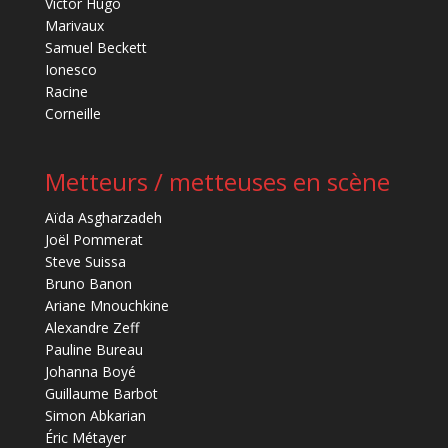
Victor Hugo
Marivaux
Samuel Beckett
Ionesco
Racine
Corneille
Metteurs / metteuses en scène
Aïda Asgharzadeh
Joël Pommerat
Steve Suissa
Bruno Banon
Ariane Mnouchkine
Alexandre Zeff
Pauline Bureau
Johanna Boyé
Guillaume Barbot
Simon Abkarian
Éric Métayer