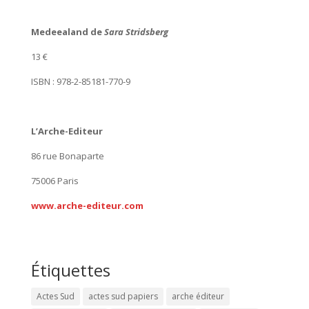
Medeealand de
Sara Stridsberg
13 €
ISBN : 978-2-85181-770-9
L’Arche-Editeur
86 rue Bonaparte
75006 Paris
www.arche-editeur.com
Étiquettes
Actes Sud
actes sud papiers
arche éditeur