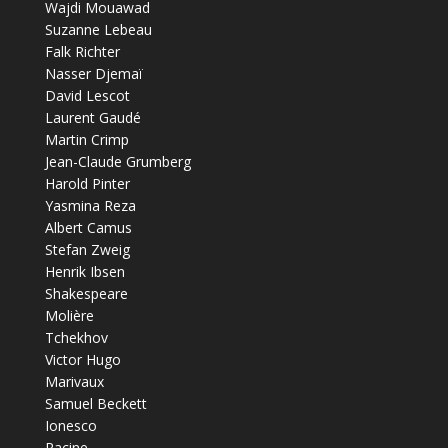
Wajdi Mouawad
Suzanne Lebeau
Falk Richter
Nasser Djemaï
David Lescot
Laurent Gaudé
Martin Crimp
Jean-Claude Grumberg
Harold Pinter
Yasmina Reza
Albert Camus
Stefan Zweig
Henrik Ibsen
Shakespeare
Molière
Tchekhov
Victor Hugo
Marivaux
Samuel Beckett
Ionesco
Racine