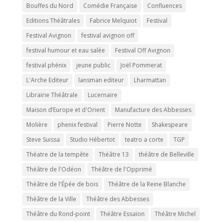
Bouffes du Nord
Comédie Française
Confluences
Editions Théâtrales
Fabrice Melquiot
Festival
Festival Avignon
festival avignon off
festival humour et eau salée
Festival Off Avignon
festival phénix
jeune public
Joël Pommerat
L'Arche Editeur
lansman editeur
Lharmattan
Librairie Théâtrale
Lucernaire
Maison d’Europe et d'Orient
Manufacture des Abbesses
Molière
phenix festival
Pierre Notte
Shakespeare
Steve Suissa
Studio Hébertot
teatro a corte
TGP
Théatre de la tempête
Théâtre 13
théâtre de Belleville
Théâtre de l'Odéon
Théâtre de l'Opprimé
Théâtre de l'Épée de bois
Théâtre de la Reine Blanche
Théâtre de la Ville
Théâtre des Abbesses
Théâtre du Rond-point
Théâtre Essaïon
Théâtre Michel