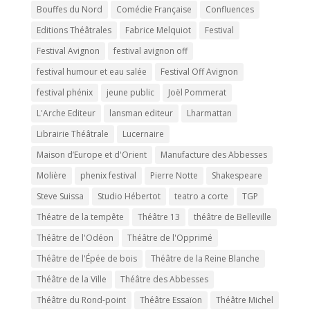
Bouffes du Nord
Comédie Française
Confluences
Editions Théâtrales
Fabrice Melquiot
Festival
Festival Avignon
festival avignon off
festival humour et eau salée
Festival Off Avignon
festival phénix
jeune public
Joël Pommerat
L'Arche Editeur
lansman editeur
Lharmattan
Librairie Théâtrale
Lucernaire
Maison d’Europe et d'Orient
Manufacture des Abbesses
Molière
phenix festival
Pierre Notte
Shakespeare
Steve Suissa
Studio Hébertot
teatro a corte
TGP
Théatre de la tempête
Théâtre 13
théâtre de Belleville
Théâtre de l'Odéon
Théâtre de l'Opprimé
Théâtre de l'Épée de bois
Théâtre de la Reine Blanche
Théâtre de la Ville
Théâtre des Abbesses
Théâtre du Rond-point
Théâtre Essaïon
Théâtre Michel