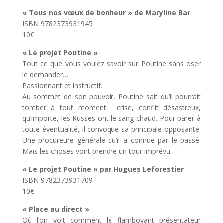
« Tous nos vœux de bonheur » de Maryline Bar
ISBN 9782373931945
10€
« Le projet Poutine »
Tout ce que vous voulez savoir sur Poutine sans oser
le demander…
Passionnant et instructif.
Au sommet de son pouvoir, Poutine sait qu’il pourrait
tomber à tout moment : crise, conflit désastreux,
qu’importe, les Russes ont le sang chaud. Pour parer à
toute éventualité, il convoque sa principale opposante.
Une procureure générale qu’il a connue par le passé.
Mais les choses vont prendre un tour imprévu…
« Le projet Poutine » par Hugues Leforestier
ISBN 9782373931709
10€
« Place au direct »
Où l’on voit comment le flamboyant présentateur