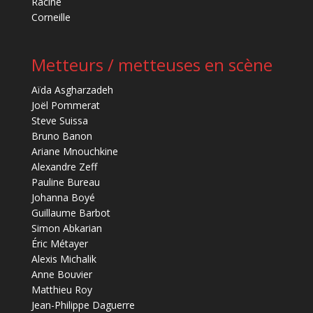
Racine
Corneille
Metteurs / metteuses en scène
Aïda Asgharzadeh
Joël Pommerat
Steve Suissa
Bruno Banon
Ariane Mnouchkine
Alexandre Zeff
Pauline Bureau
Johanna Boyé
Guillaume Barbot
Simon Abkarian
Éric Métayer
Alexis Michalik
Anne Bouvier
Matthieu Roy
Jean-Philippe Daguerre