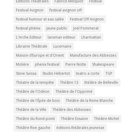
Editions Théâtrales
Fabrice Melquiot
Festival
Festival Avignon
festival avignon off
festival humour et eau salée
Festival Off Avignon
festival phénix
jeune public
Joël Pommerat
L'Arche Editeur
lansman editeur
Lharmattan
Librairie Théâtrale
Lucernaire
Maison d’Europe et d'Orient
Manufacture des Abbesses
Molière
phenix festival
Pierre Notte
Shakespeare
Steve Suissa
Studio Hébertot
teatro a corte
TGP
Théatre de la tempête
Théâtre 13
théâtre de Belleville
Théâtre de l'Odéon
Théâtre de l'Opprimé
Théâtre de l'Épée de bois
Théâtre de la Reine Blanche
Théâtre de la Ville
Théâtre des Abbesses
Théâtre du Rond-point
Théâtre Essaïon
Théâtre Michel
Théâtre Rive gauche
éditions théâtrales jeunesse