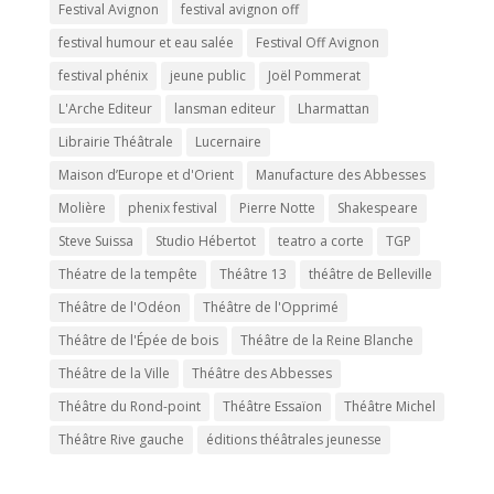
Festival Avignon
festival avignon off
festival humour et eau salée
Festival Off Avignon
festival phénix
jeune public
Joël Pommerat
L'Arche Editeur
lansman editeur
Lharmattan
Librairie Théâtrale
Lucernaire
Maison d’Europe et d'Orient
Manufacture des Abbesses
Molière
phenix festival
Pierre Notte
Shakespeare
Steve Suissa
Studio Hébertot
teatro a corte
TGP
Théatre de la tempête
Théâtre 13
théâtre de Belleville
Théâtre de l'Odéon
Théâtre de l'Opprimé
Théâtre de l'Épée de bois
Théâtre de la Reine Blanche
Théâtre de la Ville
Théâtre des Abbesses
Théâtre du Rond-point
Théâtre Essaïon
Théâtre Michel
Théâtre Rive gauche
éditions théâtrales jeunesse