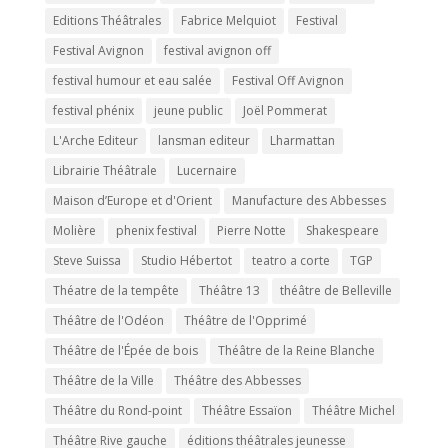
Editions Théâtrales
Fabrice Melquiot
Festival
Festival Avignon
festival avignon off
festival humour et eau salée
Festival Off Avignon
festival phénix
jeune public
Joël Pommerat
L'Arche Editeur
lansman editeur
Lharmattan
Librairie Théâtrale
Lucernaire
Maison d’Europe et d'Orient
Manufacture des Abbesses
Molière
phenix festival
Pierre Notte
Shakespeare
Steve Suissa
Studio Hébertot
teatro a corte
TGP
Théatre de la tempête
Théâtre 13
théâtre de Belleville
Théâtre de l'Odéon
Théâtre de l'Opprimé
Théâtre de l'Épée de bois
Théâtre de la Reine Blanche
Théâtre de la Ville
Théâtre des Abbesses
Théâtre du Rond-point
Théâtre Essaïon
Théâtre Michel
Théâtre Rive gauche
éditions théâtrales jeunesse